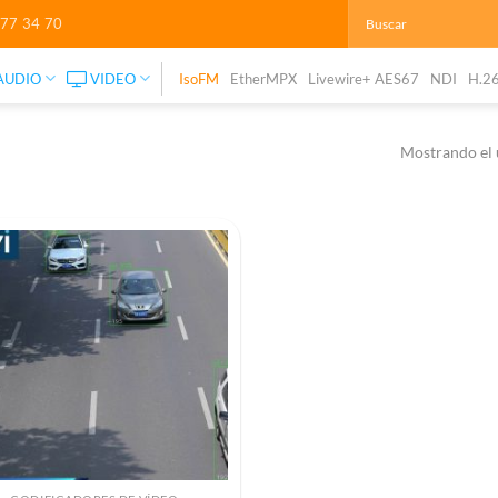
277 34 70
AUDIO
VIDEO
IsoFM
EtherMPX
Livewire+ AES67
NDI
H.2
Mostrando el 