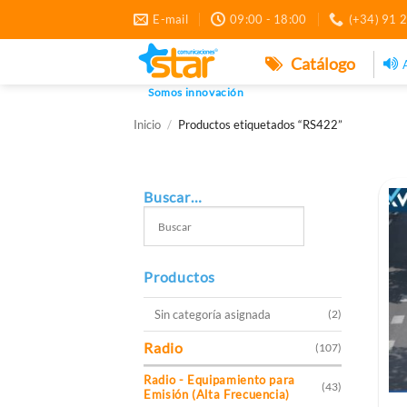
Saltar
E-mail
09:00 - 18:00
(+34) 91 
al
contenido
Catálogo
Somos innovación
Inicio
/
Productos etiquetados “RS422”
Buscar…
Productos
Sin categoría asignada
(2)
Radio
(107)
Radio - Equipamiento para
(43)
Emisión (Alta Frecuencia)