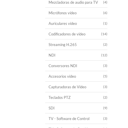
Mezcladoras de audio para TV
(4)
Micrófonos vídeo
(6)
Auriculares vídeo
(1)
Codificadores de vídeo
(14)
Streaming H.265
(2)
NDI
(12)
Conversores NDI
(3)
Accesorios vídeo
(5)
Capturadoras de Vídeo
(3)
Teclados PTZ
(2)
SDI
(9)
TV - Software de Control
(3)