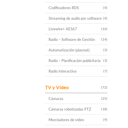
Codificadores RDS
(4)
Streaming de audio por software
(4)
Livewire+ AES67
(16)
Radio – Software de Gestión
(14)
Automatización (playout)
(3)
Radio – Planificación publicitaria
(3)
Radio Interactiva
(7)
TV y Vídeo
(72)
Cámaras
(25)
Cámaras robotizadas PTZ
(18)
Mezcladores de vídeo
(9)