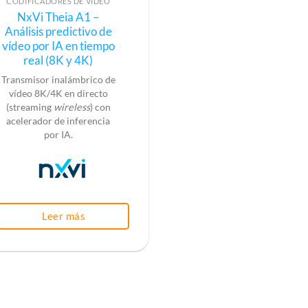
CODIFICADORES DE VÍDEO
NxVi Theia A1 –
Análisis predictivo de
vídeo por IA en tiempo
real (8K y 4K)
Transmisor inalámbrico de
vídeo 8K/4K
en directo
(s
treaming
wireless
) con
acelerador de inferencia
por IA.
Leer más