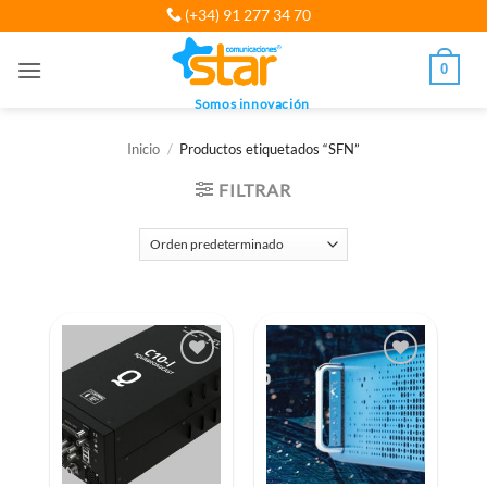
Saltar
(+34) 91 277 34 70
al
contenido
0
Somos innovación
Inicio
/
Productos etiquetados “SFN”
FILTRAR