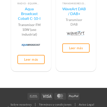
RADIO - EQUIPAMIENTO PARA EMISIÓN (ALTA FRECUENCIA)
TRANSMISORES DE DAB/DAB+
Aqua
WaveArt DAB
Broadcast
/ DAB+
Cobalt C-10-I
Transmisor
DAB
Transmisor FM
10W (uso
industrial)
Leer más
Leer más
Bank
Visa
MasterCard
PayPal
Transfer
Sobre nosotros
Términos y condiciones
Aviso Legal