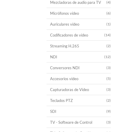
Mezcladoras de audio para TV
(4)
Micrófonos vídeo
(6)
Auriculares vídeo
(1)
Codificadores de vídeo
(14)
Streaming H.265
(2)
NDI
(12)
Conversores NDI
(3)
Accesorios vídeo
(5)
Capturadoras de Vídeo
(3)
Teclados PTZ
(2)
SDI
(9)
TV - Software de Control
(3)