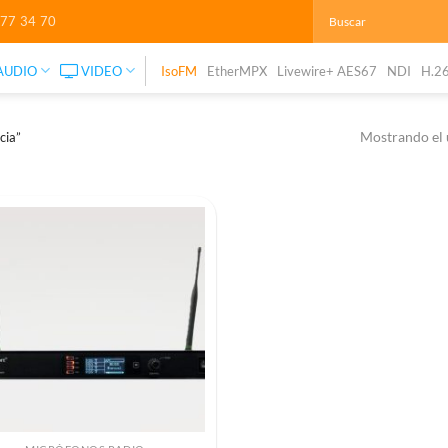
277 34 70
AUDIO
VIDEO
IsoFM
EtherMPX
Livewire+ AES67
NDI
H.2
Mostrando el 
cia”