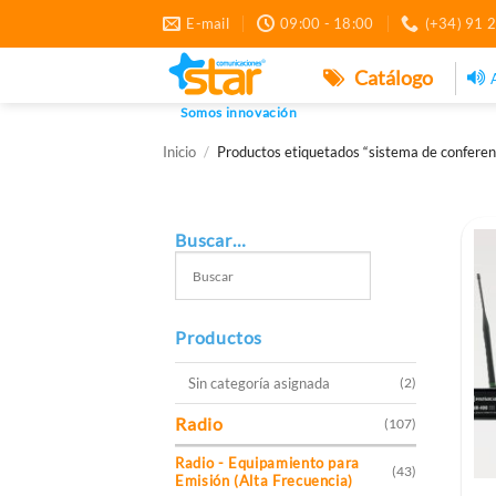
Saltar
E-mail
09:00 - 18:00
(+34) 91 
al
contenido
Catálogo
Somos innovación
Inicio
/
Productos etiquetados “sistema de conferen
Buscar…
Productos
Sin categoría asignada
(2)
Radio
(107)
Radio - Equipamiento para
(43)
Emisión (Alta Frecuencia)