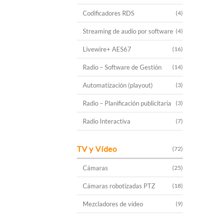
Codificadores RDS
(4)
Streaming de audio por software
(4)
Livewire+ AES67
(16)
Radio – Software de Gestión
(14)
Automatización (playout)
(3)
Radio – Planificación publicitaria
(3)
Radio Interactiva
(7)
TV y Vídeo
(72)
Cámaras
(25)
Cámaras robotizadas PTZ
(18)
Mezcladores de vídeo
(9)