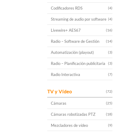
Codificadores RDS
(4)
Streaming de audio por software
(4)
Livewire+ AES67
(16)
Radio – Software de Gestión
(14)
Automatización (playout)
(3)
Radio – Planificación publicitaria
(3)
Radio Interactiva
(7)
TV y Vídeo
(72)
Cámaras
(25)
Cámaras robotizadas PTZ
(18)
Mezcladores de vídeo
(9)