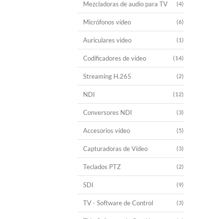
Mezcladoras de audio para TV
(4)
Micrófonos vídeo
(6)
Auriculares vídeo
(1)
Codificadores de vídeo
(14)
Streaming H.265
(2)
NDI
(12)
Conversores NDI
(3)
Accesorios vídeo
(5)
Capturadoras de Vídeo
(3)
Teclados PTZ
(2)
SDI
(9)
TV - Software de Control
(3)