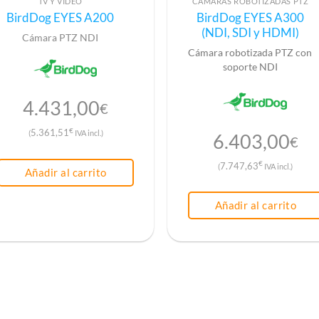
TV Y VÍDEO
CÁMARAS ROBOTIZADAS PTZ
BirdDog EYES A200
BirdDog EYES A300
(NDI, SDI y HDMI)
Cámara PTZ NDI
Cámara robotizada PTZ con
soporte NDI
4.431,00
€
€
5.361,51
(
IVA incl.)
6.403,00
€
€
7.747,63
(
IVA incl.)
Añadir al carrito
Añadir al carrito