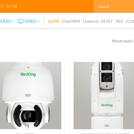
277 34 70
AUDIO
VIDEO
IsoFM
EtherMPX
Livewire+ AES67
NDI
H.2
Mostrando l