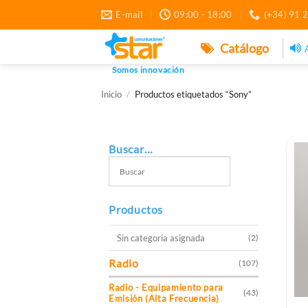
Saltar
E-mail
09:00 - 18:00
(+34) 91 
al
contenido
Catálogo
Somos innovación
Inicio
/
Productos etiquetados “Sony”
Buscar…
Productos
Sin categoría asignada
(2)
Radio
(107)
Radio - Equipamiento para
(43)
Emisión (Alta Frecuencia)