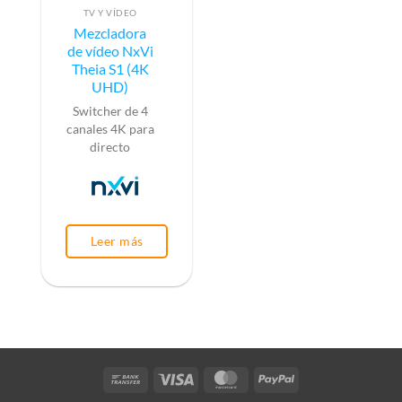
TV Y VÍDEO
Mezcladora
de vídeo NxVi
Theia S1 (4K
UHD)
Switcher de 4
canales 4K para
directo
Leer más
Bank
Visa
MasterCard
PayPal
Transfer