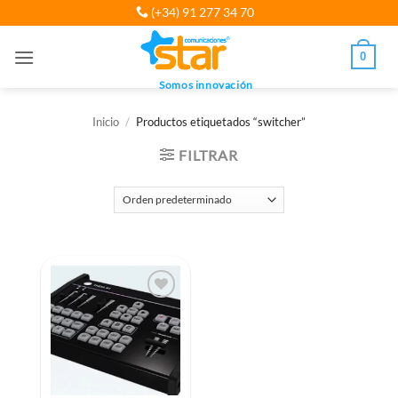
Saltar
(+34) 91 277 34 70
al
contenido
0
Somos innovación
Inicio
/
Productos etiquetados “switcher”
FILTRAR