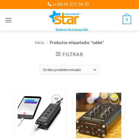
Saltar
(+34) 91 277 34 70
al
contenido
0
Somos innovación
Inicio
/
Productos etiquetados “tablet”
FILTRAR