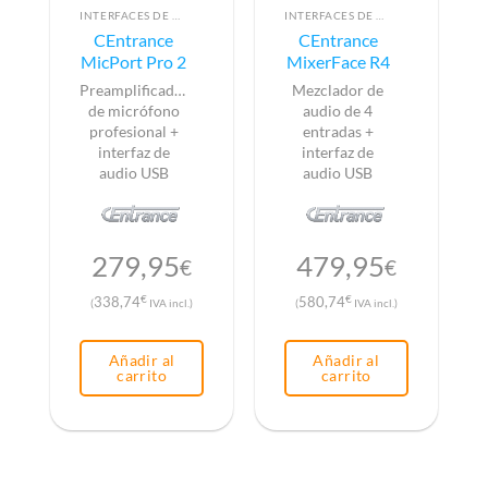
INTERFACES DE AUDIO
INTERFACES DE AUDIO
CEntrance
CEntrance
MicPort Pro 2
MixerFace R4
Preamplificador
Mezclador de
de micrófono
audio de 4
profesional +
entradas +
interfaz de
interfaz de
audio USB
audio USB
279,95
479,95
€
€
€
€
338,74
580,74
(
IVA incl.)
(
IVA incl.)
Añadir al
Añadir al
carrito
carrito