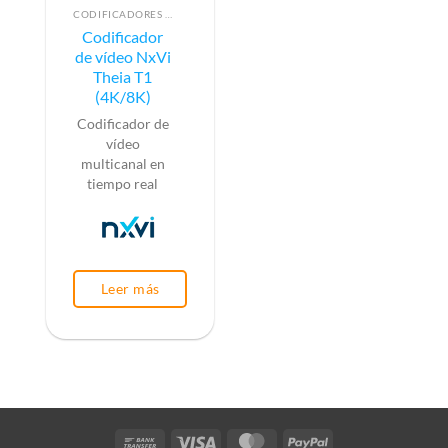
CODIFICADORES DE VÍDEO
Codificador
de vídeo NxVi
Theia T1
(4K/8K)
Codificador de
vídeo
multicanal en
tiempo real
Leer más
Bank
Visa
MasterCard
PayPal