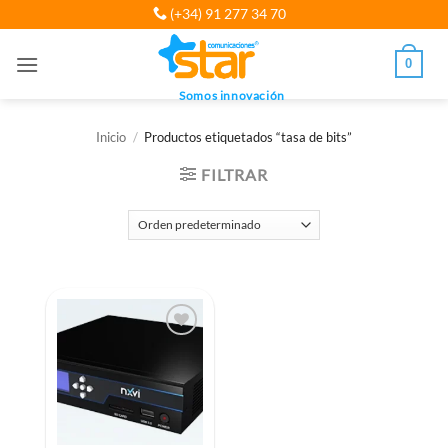
Saltar
(+34) 91 277 34 70
al
contenido
0
Somos innovación
Inicio
/
Productos etiquetados “tasa de bits”
FILTRAR