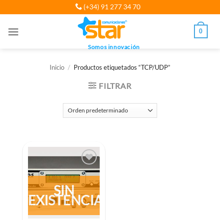
Saltar
(+34) 91 277 34 70
al
contenido
0
Somos innovación
Inicio
/
Productos etiquetados “TCP/UDP”
FILTRAR
SIN
EXISTENCIAS