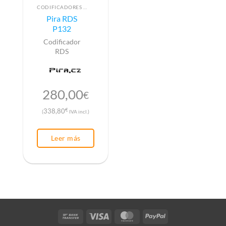
CODIFICADORES RDS
Pira RDS
P132
Codificador
RDS
280,00
€
€
338,80
(
IVA incl.)
Leer más
Bank
Visa
MasterCard
PayPal
Transfer