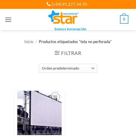
Saltar
(+34) 91 277 34 70
al
contenido
0
Somos innovación
Inicio
/
Productos etiquetados “tela no perforada”
FILTRAR