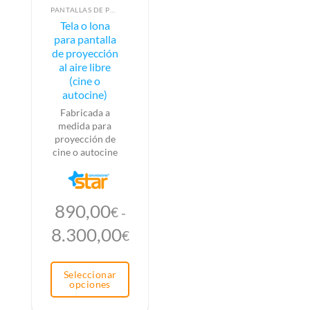
Este
PANTALLAS DE PROYECCIÓN
Tela o lona
producto
para pantalla
tiene
de proyección
múltiples
al aire libre
variantes.
(cine o
Las
autocine)
opciones
se
Fabricada a
pueden
medida para
elegir
proyección de
en
cine o autocine
la
página
de
producto
890,00
€
-
Rango
8.300,00
€
de
precios:
Seleccionar
desde
opciones
890,00€