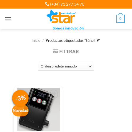
Saltar
(+34) 91 277 34 70
al
contenido
0
Somos innovación
Inicio
/
Productos etiquetados “túnel IP”
FILTRAR
-3%
Novedad