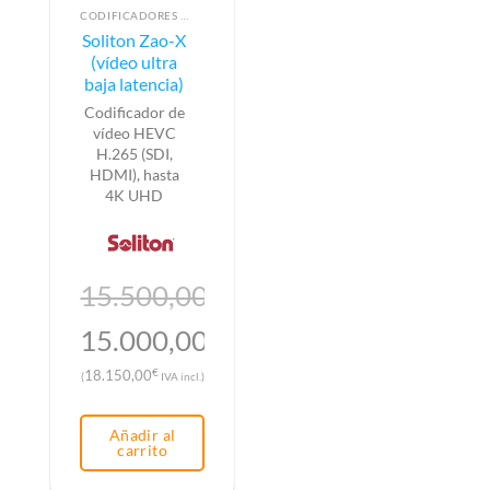
CODIFICADORES DE VÍDEO
Soliton Zao-X
(vídeo ultra
baja latencia)
Codificador de
vídeo HEVC
H.265 (SDI,
HDMI), hasta
4K UHD
15.500,00
€
El
15.000,00
€
precio
El
€
18.150,00
(
IVA incl.)
original
precio
era:
actual
Añadir al
15.500,00€.
es:
carrito
15.000,00€.