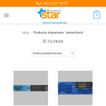
Saltar
(+34) 91 277 34 70
al
contenido
0
Somos innovación
Inicio
/
Productos etiquetados “universitaria”
FILTRAR