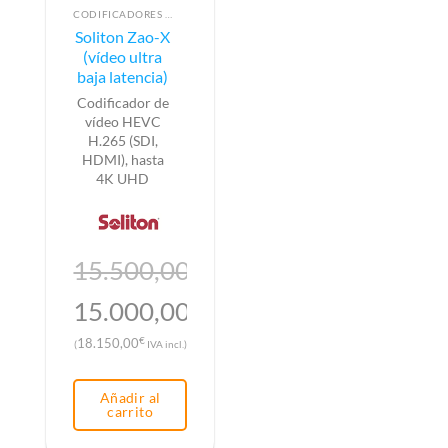
CODIFICADORES DE VÍDEO
Soliton Zao-X
(vídeo ultra
baja latencia)
Codificador de
vídeo HEVC
H.265 (SDI,
HDMI), hasta
4K UHD
15.500,00
€
El
15.000,00
€
precio
El
€
18.150,00
(
IVA incl.)
original
precio
era:
actual
Añadir al
15.500,00€.
es:
carrito
15.000,00€.