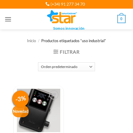
Saltar
(+34) 91 277 34 70
al
contenido
0
Somos innovación
Inicio
/
Productos etiquetados “uso industrial”
FILTRAR
-3%
Novedad