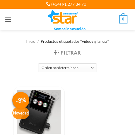
Saltar
(+34) 91 277 34 70
al
contenido
0
Somos innovación
Inicio
/
Productos etiquetados “videovigilancia”
FILTRAR
-3%
Novedad