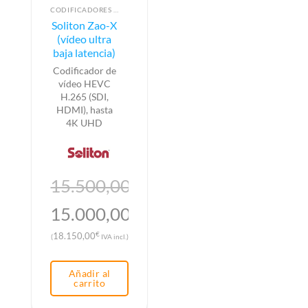
CODIFICADORES DE VÍDEO
Soliton Zao-X
(vídeo ultra
baja latencia)
Codificador de
vídeo HEVC
H.265 (SDI,
HDMI), hasta
4K UHD
15.500,00
€
El
15.000,00
€
precio
El
€
18.150,00
(
IVA incl.)
original
precio
era:
actual
Añadir al
15.500,00€.
es:
carrito
15.000,00€.