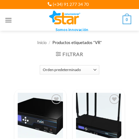
Saltar
(+34) 91 277 34 70
al
contenido
0
Somos innovación
Inicio
/
Productos etiquetados “VR”
FILTRAR