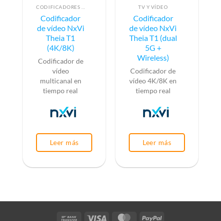
CODIFICADORES DE VÍDEO
TV Y VÍDEO
Codificador
Codificador
de vídeo NxVi
de vídeo NxVi
Theia T1
Theia T1 (dual
(4K/8K)
5G +
Wireless)
Codificador de
vídeo
Codificador de
multicanal en
vídeo 4K/8K en
tiempo real
tiempo real
Leer más
Leer más
Bank
Visa
MasterCard
PayPal