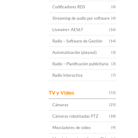
Codificadores RDS
(4)
Streaming de audio por software
(4)
Livewire+ AES67
(16)
Radio – Software de Gestión
(14)
Automatización (playout)
(3)
Radio – Planificación publicitaria
(3)
Radio Interactiva
(7)
TV y Vídeo
(72)
Cámaras
(25)
Cámaras robotizadas PTZ
(18)
Mezcladores de vídeo
(9)