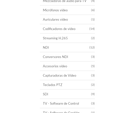
Mezcladoras de audio para TV
(4)
Micrófonos vídeo
(6)
Auriculares vídeo
(1)
Codificadores de vídeo
(14)
Streaming H.265
(2)
NDI
(12)
Conversores NDI
(3)
Accesorios vídeo
(5)
Capturadoras de Vídeo
(3)
Teclados PTZ
(2)
SDI
(9)
TV - Software de Control
(3)
TV - Software de Gestión
(1)