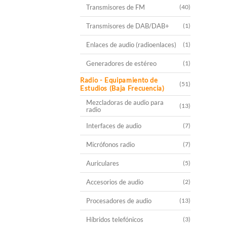
Transmisores de FM
(40)
Transmisores de DAB/DAB+
(1)
Enlaces de audio (radioenlaces)
(1)
Generadores de estéreo
(1)
Radio - Equipamiento de
(51)
Estudios (Baja Frecuencia)
Mezcladoras de audio para
(13)
radio
Interfaces de audio
(7)
Micrófonos radio
(7)
Auriculares
(5)
Accesorios de audio
(2)
Procesadores de audio
(13)
Híbridos telefónicos
(3)