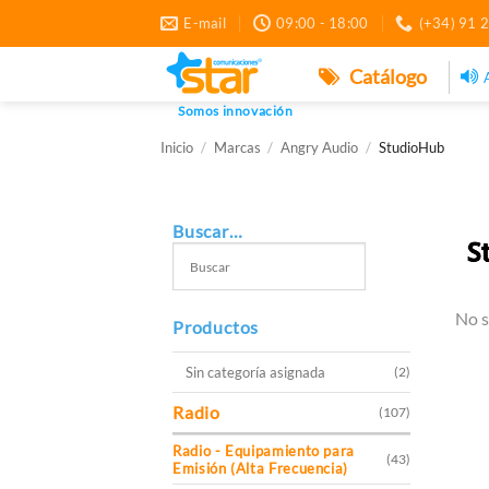
Saltar
E-mail
09:00 - 18:00
(+34) 91 
al
contenido
Catálogo
Somos innovación
Inicio
/
Marcas
/
Angry Audio
/
StudioHub
Buscar…
No s
Productos
Sin categoría asignada
(2)
Radio
(107)
Radio - Equipamiento para
(43)
Emisión (Alta Frecuencia)