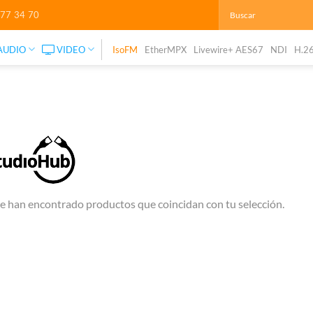
277 34 70
AUDIO
VIDEO
IsoFM
EtherMPX
Livewire+ AES67
NDI
H.2
e han encontrado productos que coincidan con tu selección.