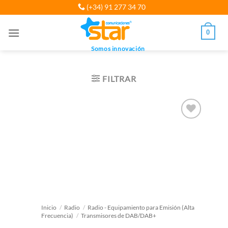
Saltar
(+34) 91 277 34 70
al
contenido
0
Somos innovación
FILTRAR
Inicio
/
Radio
/
Radio - Equipamiento para Emisión (Alta
Frecuencia)
/
Transmisores de DAB/DAB+