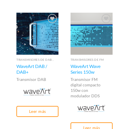
TRANSMISORES DE DAB/DAB+
TRANSMISORES DE FM
WaveArt DAB /
WaveArt Wave
Co
DAB+
Series 150w
Fu
Transmisor DAB
Transmisor FM
Me
digital compacto
de
150w con
modulador DDS
Leer más
Leer más