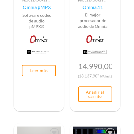
PROCESADORES DE AUDIO
PROCESADORES DE AUDIO
Omnia μMPX
Omnia.11
Software có
El mejor
dec
procesador de
de audio
audio de Omnia
μMPX®
14.990,00
€
Leer más
€
18.137,90
(
IVA incl.)
Añadir al
carrito