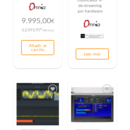
codificador IP
de streaming
por hardware
9.995,00
€
€
12.093,95
(
IVA incl.)
Añadir al
carrito
Leer más