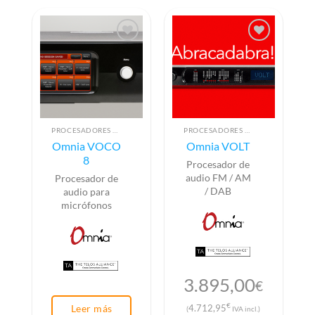
PROCESADORES DE AUDIO
PROCESADORES DE AUDIO
Omnia VOCO
Omnia VOLT
8
Procesador de
audio FM / AM
Procesador de
/ DAB
audio para
micrófonos
3.895,00
€
€
4.712,95
Leer más
(
IVA incl.)