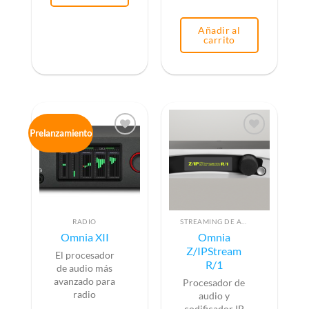
Añadir al
carrito
Prelanzamiento
RADIO
STREAMING DE AUDIO POR SOFTWARE
Omnia XII
Omnia
Z/IPStream
El procesador
R/1
de audio más
avanzado para
Procesador de
radio
audio y