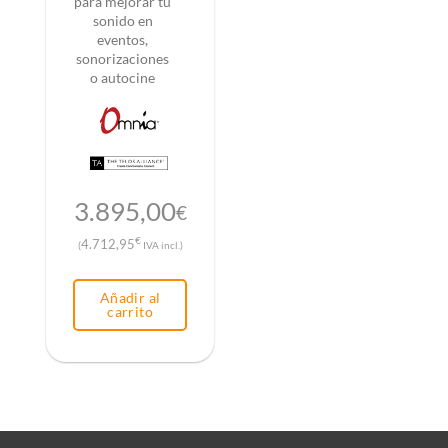
para mejorar tu
sonido en
eventos,
sonorizaciones
o autocine
3.895,00
€
€
4.712,95
(
IVA incl.)
Añadir al
carrito