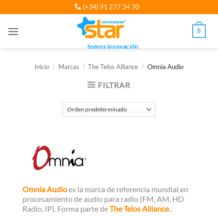
Saltar
(+34) 91 277 34 70
al
contenido
0
Somos innovación
Inicio
/
Marcas
/
The Telos Alliance
/
Omnia Audio
FILTRAR
Omnia Audio
es la marca de referencia mundial en
procesamiento de audio para radio (FM, AM, HD
Radio, IP). Forma parte de
The Telos Alliance
..