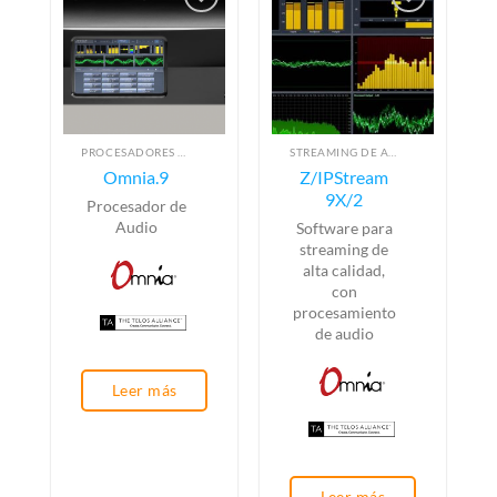
PROCESADORES DE AUDIO
STREAMING DE AUDIO POR SOFTWARE
Omnia.9
Z/IPStream
9X/2
Procesador de
Audio
Software para
streaming de
alta calidad,
con
procesamiento
de audio
Leer más
Leer más