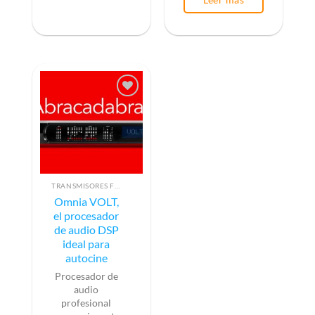
TRANSMISORES FM BAJA POTENCIA
Omnia VOLT,
el procesador
de audio DSP
ideal para
autocine
Procesador de
audio
profesional