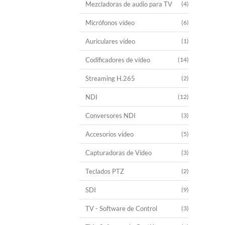
Mezcladoras de audio para TV
(4)
Micrófonos vídeo
(6)
Auriculares vídeo
(1)
Codificadores de vídeo
(14)
Streaming H.265
(2)
NDI
(12)
Conversores NDI
(3)
Accesorios vídeo
(5)
Capturadoras de Vídeo
(3)
Teclados PTZ
(2)
SDI
(9)
TV - Software de Control
(3)