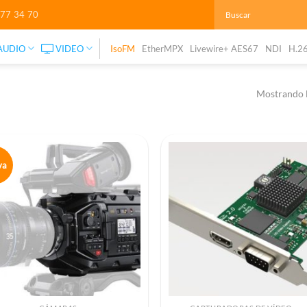
277 34 70
AUDIO
VIDEO
IsoFM
EtherMPX
Livewire+ AES67
NDI
H.2
Mostrando l
va