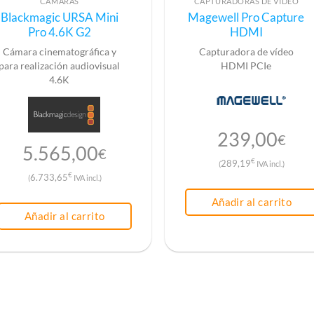
CÁMARAS
CAPTURADORAS DE VÍDEO
Blackmagic URSA Mini
Magewell Pro Capture
Pro 4.6K G2
HDMI
Cámara cinematográfica y
Capturadora de vídeo
para realización audiovisual
HDMI PCIe
4.6K
239,00
€
5.565,00
€
€
289,19
(
IVA incl.)
€
6.733,65
(
IVA incl.)
Añadir al carrito
Añadir al carrito