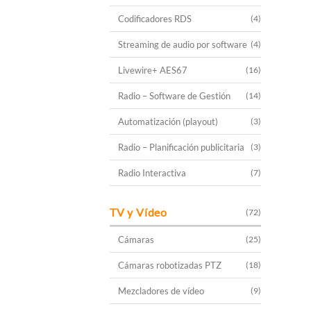
Codificadores RDS
(4)
Streaming de audio por software
(4)
Livewire+ AES67
(16)
Radio – Software de Gestión
(14)
Automatización (playout)
(3)
Radio – Planificación publicitaria
(3)
Radio Interactiva
(7)
TV y Vídeo
(72)
Cámaras
(25)
Cámaras robotizadas PTZ
(18)
Mezcladores de vídeo
(9)