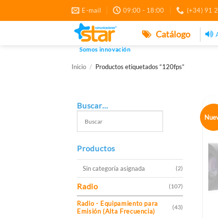
Saltar
E-mail
09:00 - 18:00
(+34) 91 
al
contenido
Catálogo
Somos innovación
Inicio
/
Productos etiquetados “120fps”
Buscar…
Nue
Productos
Sin categoría asignada
(2)
Radio
(107)
Radio - Equipamiento para
(43)
Emisión (Alta Frecuencia)