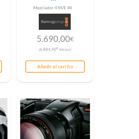
Mezclador 4 M/E 4K
5.690,00
€
€
6.884,90
(
IVA incl.)
Añadir al carrito