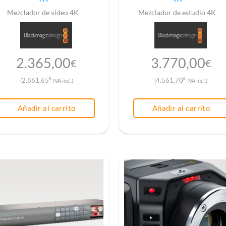
Mezclador de video 4K
Mezclador de estudio 4K
2.365,00
3.770,00
€
€
€
€
2.861,65
4.561,70
(
IVA incl.)
(
IVA incl.)
Añadir al carrito
Añadir al carrito