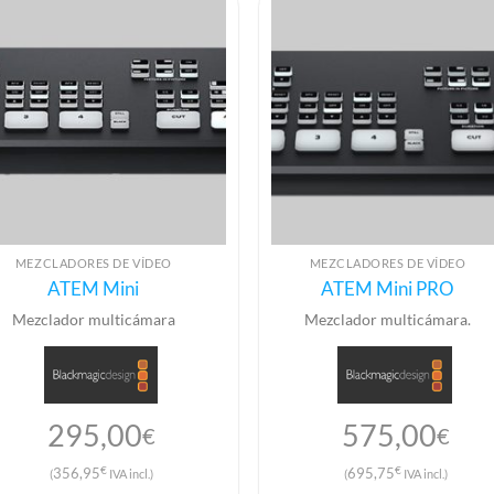
MEZCLADORES DE VÍDEO
MEZCLADORES DE VÍDEO
ATEM Mini
ATEM Mini PRO
Mezclador multicámara
Mezclador multicámara.
295,00
575,00
€
€
€
€
356,95
695,75
(
IVA incl.)
(
IVA incl.)