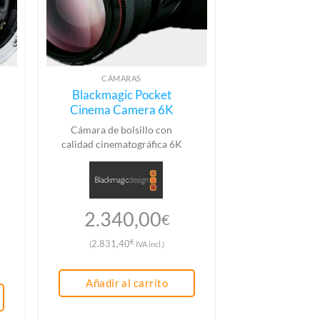
CÁMARAS
Blackmagic Pocket
Cinema Camera 6K
Cámara de bolsillo con
calidad cinematográfica 6K
2.340,00
€
€
2.831,40
(
IVA incl.)
Añadir al carrito