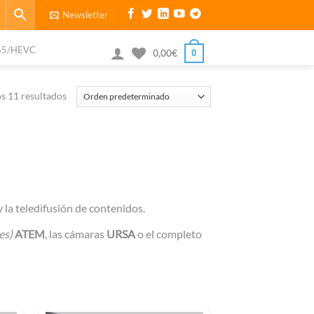
Newsletter
65/HEVC
0
0,00
€
s 11 resultados
 la teledifusión de contenidos.
es)
ATEM
, las cámaras
URSA
o el completo