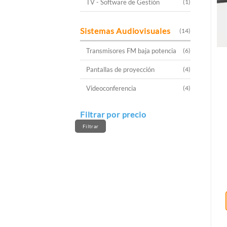
TV - Software de Gestión
(1)
Sistemas Audiovisuales
(14)
Transmisores FM baja potencia
(6)
Pantallas de proyección
(4)
Videoconferencia
(4)
Filtrar por precio
Precio
Precio
mínimo
máximo
Filtrar