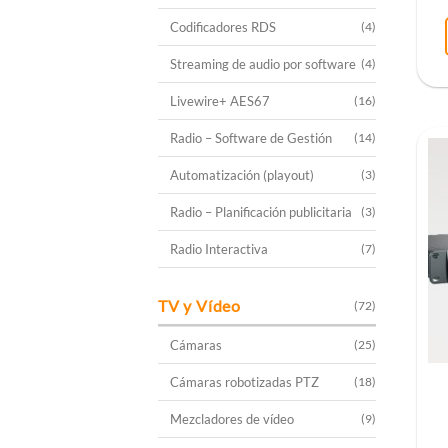
Codificadores RDS
(4)
Streaming de audio por software
(4)
Livewire+ AES67
(16)
Radio – Software de Gestión
(14)
Automatización (playout)
(3)
Radio – Planificación publicitaria
(3)
Radio Interactiva
(7)
TV y Vídeo
(72)
Cámaras
(25)
Cámaras robotizadas PTZ
(18)
Mezcladores de vídeo
(9)