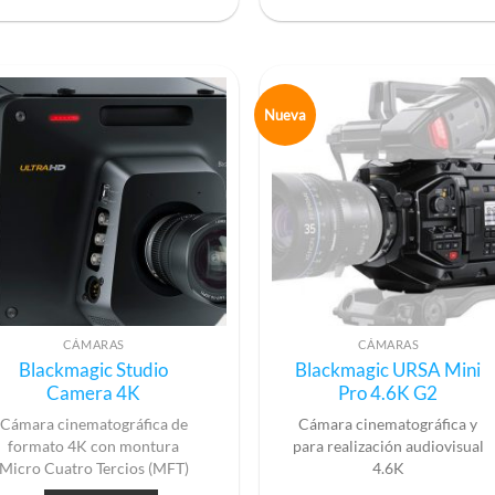
Nueva
CÁMARAS
CÁMARAS
Blackmagic Studio
Blackmagic URSA Mini
Camera 4K
Pro 4.6K G2
Cámara cinematográfica de
Cámara cinematográfica y
formato 4K con montura
para realización audiovisual
Micro Cuatro Tercios (MFT)
4.6K