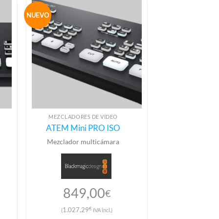
NUEVO
MEZCLADORES DE VÍDEO
ATEM Mini PRO ISO
Mezclador multicámara
849,00
€
€
1.027,29
(
IVA incl.)