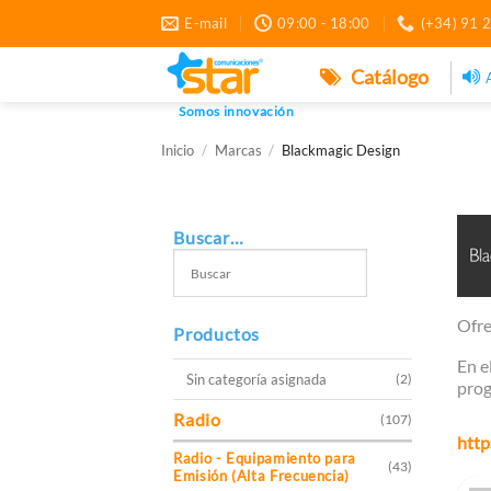
Saltar
E-mail
09:00 - 18:00
(+34) 91 
al
contenido
Catálogo
Somos innovación
Inicio
/
Marcas
/
Blackmagic Design
Buscar…
Ofre
Productos
En e
Sin categoría asignada
(2)
prog
Radio
(107)
http
Radio - Equipamiento para
(43)
Emisión (Alta Frecuencia)