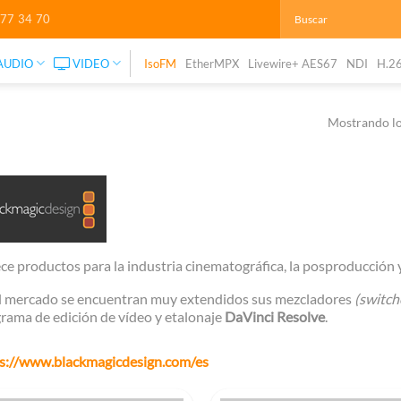
277 34 70
AUDIO
VIDEO
IsoFM
EtherMPX
Livewire+ AES67
NDI
H.2
Mostrando lo
ce productos para la industria cinematográfica, la posproducción y
l mercado se encuentran muy extendidos sus mezcladores
(switch
rama de edición de vídeo y etalonaje
DaVinci Resolve
.
s://www.blackmagicdesign.com/es