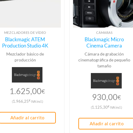
MEZCLADORES DE VÍDEO
CÁMARAS
Blackmagic ATEM
Blackmagic Micro
Production Studio 4K
Cinema Camera
Mezclador básico de
Cámara de grabación
producción
cinematográfica de pequeño
tamaño
1.625,00
€
930,00
€
€
1.966,25
(
IVA incl.)
€
1.125,30
(
IVA incl.)
Añadir al carrito
Añadir al carrito