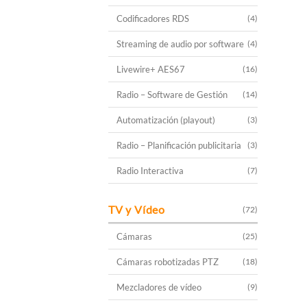
Codificadores RDS
(4)
Streaming de audio por software
(4)
Livewire+ AES67
(16)
Radio – Software de Gestión
(14)
Automatización (playout)
(3)
Radio – Planificación publicitaria
(3)
Radio Interactiva
(7)
TV y Vídeo
(72)
Cámaras
(25)
Cámaras robotizadas PTZ
(18)
Mezcladores de vídeo
(9)