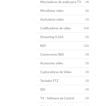
Mezcladoras de audio para TV
(4)
Micrófonos vídeo
(6)
Auriculares vídeo
(1)
Codificadores de vídeo
(14)
Streaming H.265
(2)
NDI
(12)
Conversores NDI
(3)
Accesorios vídeo
(5)
Capturadoras de Vídeo
(3)
Teclados PTZ
(2)
SDI
(9)
TV - Software de Control
(3)