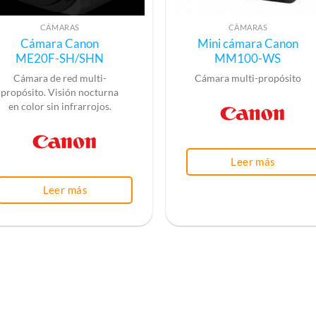
CÁMARAS
CÁMARAS
Cámara Canon
Mini cámara Canon
ME20F-SH/SHN
MM100-WS
Cámara de red multi-
Cámara multi-propósito
propósito. Visión nocturna
en color sin infrarrojos.
Leer más
Leer más