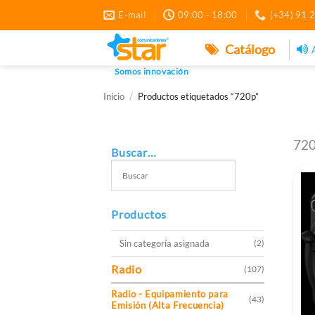
Saltar
E-mail
09:00 - 18:00
(+34) 91 
al
contenido
Catálogo
Somos innovación
Inicio
/
Productos etiquetados “720p”
720
Buscar…
Productos
Sin categoría asignada
(2)
Radio
(107)
Radio - Equipamiento para
(43)
Emisión (Alta Frecuencia)