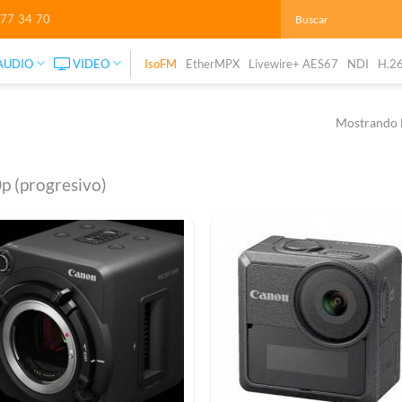
277 34 70
AUDIO
VIDEO
IsoFM
EtherMPX
Livewire+ AES67
NDI
H.2
Mostrando l
p (progresivo)