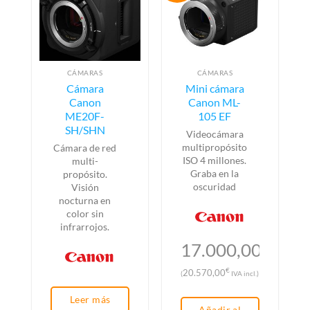
CÁMARAS
CÁMARAS
Cámara
Mini cámara
Canon
Canon ML-
ME20F-
105 EF
SH/SHN
Videocámara
multipropósito
Cámara de red
ISO 4 millones.
multi-
Graba en la
propósito.
oscuridad
Visión
nocturna en
color sin
infrarrojos.
17.000,00
€
€
20.570,00
(
IVA incl.)
Leer más
Añadir al