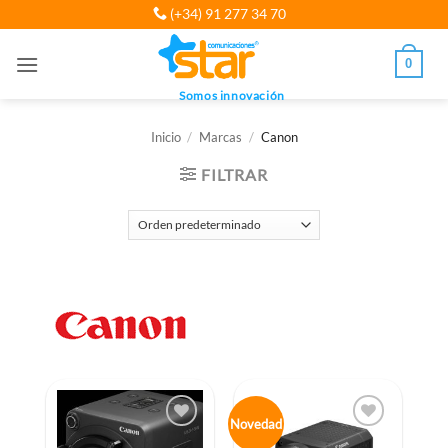
Saltar
(+34) 91 277 34 70
al
contenido
0
Somos innovación
Inicio
/
Marcas
/
Canon
FILTRAR
Novedad