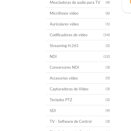
Mezcladoras de audio para TV
(4)
Micrófonos vídeo
(6)
Auriculares vídeo
(1)
Codificadores de vídeo
(14)
Streaming H.265
(2)
NDI
(12)
Conversores NDI
(3)
Accesorios vídeo
(5)
Capturadoras de Vídeo
(3)
Teclados PTZ
(2)
SDI
(9)
TV - Software de Control
(3)