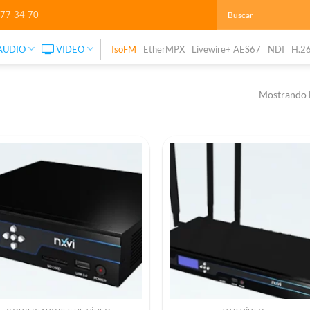
277 34 70
AUDIO
VIDEO
IsoFM
EtherMPX
Livewire+ AES67
NDI
H.2
Mostrando l