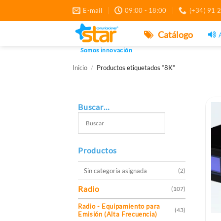
Saltar
E-mail
09:00 - 18:00
(+34) 91 
al
contenido
Catálogo
Somos innovación
Inicio
/
Productos etiquetados “8K”
Buscar…
Productos
Sin categoría asignada
(2)
Radio
(107)
Radio - Equipamiento para
(43)
Emisión (Alta Frecuencia)