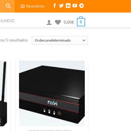
Newsletter
65/HEVC
0
0,00
€
os 5 resultados