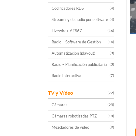
Codificadores RDS
(4)
Streaming de audio por software
(4)
Livewire+ AES67
(16)
Radio – Software de Gestión
(14)
Automatización (playout)
(3)
Radio – Planificación publicitaria
(3)
Radio Interactiva
(7)
TV y Vídeo
(72)
Cámaras
(25)
Cámaras robotizadas PTZ
(18)
Mezcladores de vídeo
(9)