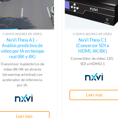
CODIFICADORES DE VÍDEO
CODIFICADORES DE VÍDEO
NxVi Theia A1 –
NxVi Theia C1
Análisis predictivo de
(Conversor SDI a
vídeo por IA en tiempo
HDMI, 4K/8K)
real (8K y 4K)
Convertidor de vídeo 12G-
SDI a HDMI2.1
Transmisor inalámbrico de
vídeo 8K/4K
en directo
(s
treaming
wireless
) con
acelerador de inferencia
por IA.
Leer más
Leer más