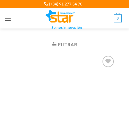
Saltar
(+34) 91 277 34 70
al
contenido
0
Somos innovación
FILTRAR