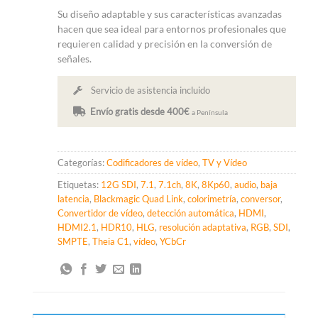
Su diseño adaptable y sus características avanzadas
hacen que sea ideal para entornos profesionales que
requieren calidad y precisión en la conversión de
señales.
Servicio de asistencia incluido
Envío gratis desde 400€
a Península
Categorías:
Codificadores de vídeo
,
TV y Vídeo
Etiquetas:
12G SDI
,
7.1
,
7.1ch
,
8K
,
8Kp60
,
audio
,
baja
latencia
,
Blackmagic Quad Link
,
colorimetría
,
conversor
,
Convertidor de vídeo
,
detección automática
,
HDMI
,
HDMI2.1
,
HDR10
,
HLG
,
resolución adaptativa
,
RGB
,
SDI
,
SMPTE
,
Theia C1
,
vídeo
,
YCbCr