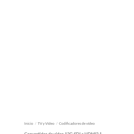
Inicio
/
TV y Vídeo
/
Codificadores de vídeo
Convertidor de vídeo 12G-SDI a HDMI2.1