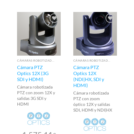
CÁMARAS ROBOTIZADAS PTZ
CÁMARAS ROBOTIZADAS PTZ
Cámara PTZ
Cámara PTZ
Bi
Optics 12X (3G
Optics 12X
P
SDI y HDMI)
(NDI|HX, SDI y
Si
HDMI)
de
Cámara robotizada
PTZ con zoom 12X y
Cámara robotizada
salidas 3G SDI y
PTZ con zoom
HDMI
óptico 12X y salidas
SDI, HDMI y NDI|HX