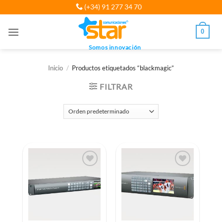
Saltar
(+34) 91 277 34 70
al
contenido
0
Somos innovación
Inicio
/
Productos etiquetados “blackmagic”
FILTRAR