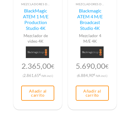
MEZCLADORES DE VÍDEO
MEZCLADORES DE VÍDEO
BlackMagic
Blackmagic
ATEM 1 M/E
ATEM 4 M/E
Production
Broadcast
Studio 4K
Studio 4K
Mezclador de
Mezclador 4
video 4K
M/E 4K
2.365,00
5.690,00
€
€
€
€
2.861,65
6.884,90
(
IVA incl.)
(
IVA incl.)
Añadir al
Añadir al
carrito
carrito