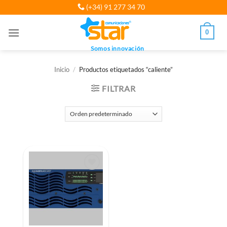
Saltar
(+34) 91 277 34 70
al
contenido
0
Somos innovación
Inicio
/
Productos etiquetados “caliente”
FILTRAR