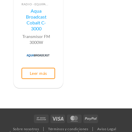
RADIO - EQUIPAMIENTO PARA EMISIÓN (ALTA FRECUENCIA)
Aqua
Broadcast
Cobalt C-
3000
Transmisor FM
3000W
Leer más
Bank
Visa
MasterCard
PayPal
Transfer
Sobre nosotros
Términos y condiciones
Aviso Legal