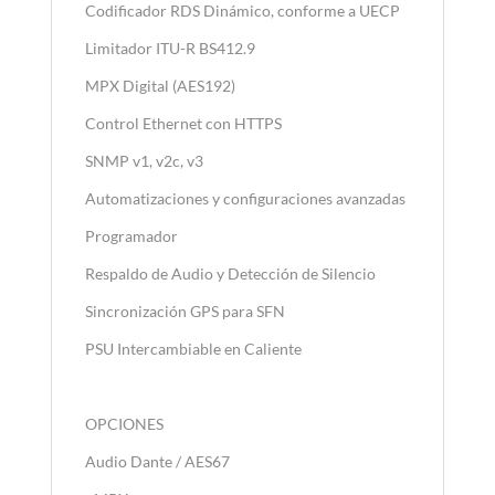
Codificador RDS Dinámico, conforme a UECP
Limitador ITU-R BS412.9
MPX Digital (AES192)
Control Ethernet con HTTPS
SNMP v1, v2c, v3
Automatizaciones y configuraciones avanzadas
Programador
Respaldo de Audio y Detección de Silencio
Sincronización GPS para SFN
PSU Intercambiable en Caliente
OPCIONES
Audio Dante / AES67