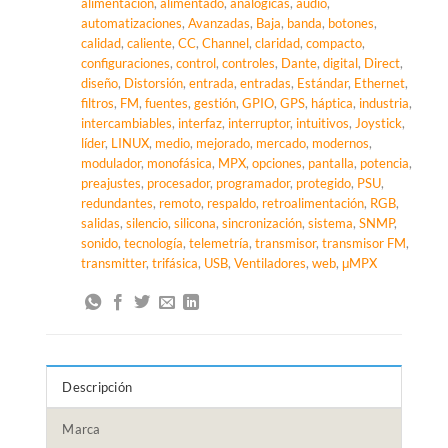
alimentación
,
alimentado
,
analógicas
,
audio
,
automatizaciones
,
Avanzadas
,
Baja
,
banda
,
botones
,
calidad
,
caliente
,
CC
,
Channel
,
claridad
,
compacto
,
configuraciones
,
control
,
controles
,
Dante
,
digital
,
Direct
,
diseño
,
Distorsión
,
entrada
,
entradas
,
Estándar
,
Ethernet
,
filtros
,
FM
,
fuentes
,
gestión
,
GPIO
,
GPS
,
háptica
,
industria
,
intercambiables
,
interfaz
,
interruptor
,
intuitivos
,
Joystick
,
líder
,
LINUX
,
medio
,
mejorado
,
mercado
,
modernos
,
modulador
,
monofásica
,
MPX
,
opciones
,
pantalla
,
potencia
,
preajustes
,
procesador
,
programador
,
protegido
,
PSU
,
redundantes
,
remoto
,
respaldo
,
retroalimentación
,
RGB
,
salidas
,
silencio
,
silicona
,
sincronización
,
sistema
,
SNMP
,
sonido
,
tecnología
,
telemetría
,
transmisor
,
transmisor FM
,
transmitter
,
trifásica
,
USB
,
Ventiladores
,
web
,
μMPX
Descripción
Marca