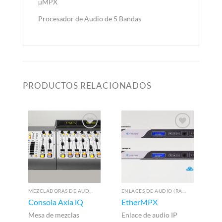
µMPX
Procesador de Audio de 5 Bandas
PRODUCTOS RELACIONADOS
MEZCLADORAS DE AUDIO PARA RADIO
ENLACES DE AUDIO (RADIOENLACES)
Consola Axia iQ
EtherMPX
B
D
Mesa de mezclas
Enlace de audio IP