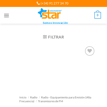
Saltar
(+34) 91 277 34 70
al
contenido
0
Somos innovación
FILTRAR
Inicio
/
Radio
/
Radio - Equipamiento para Emisión (Alta
Frecuencia)
/
Transmisores de FM