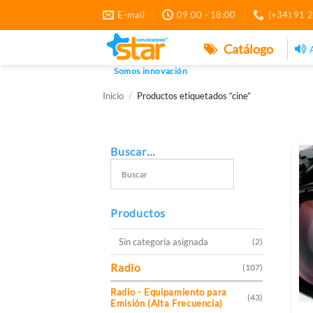
Saltar
E-mail
09:00 - 18:00
(+34) 91 
al
contenido
Catálogo
Somos innovación
Inicio
/
Productos etiquetados “cine”
Buscar…
Productos
Sin categoría asignada
(2)
Radio
(107)
Radio - Equipamiento para
(43)
Emisión (Alta Frecuencia)