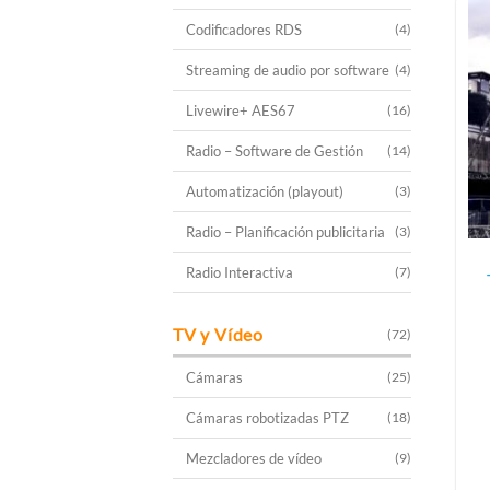
Codificadores RDS
(4)
Streaming de audio por software
(4)
Livewire+ AES67
(16)
Radio – Software de Gestión
(14)
Automatización (playout)
(3)
Radio – Planificación publicitaria
(3)
Radio Interactiva
(7)
TV y Vídeo
(72)
Cámaras
(25)
Cámaras robotizadas PTZ
(18)
Mezcladores de vídeo
(9)