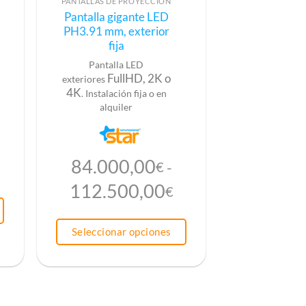
Este
PANTALLAS DE PROYECCIÓN
producto
Pantalla gigante LED
tiene
PH3.91 mm, exterior
múltiples
fija
variantes.
Pantalla LED
Las
FullHD, 2K o
exteriores
opciones
4K
. Instalación fija o en
se
alquiler
pueden
elegir
en
la
84.000,00
€
-
página
de
Rango
112.500,00
€
producto
de
precios:
Seleccionar opciones
desde
84.000,00€
hasta
112.500,00€