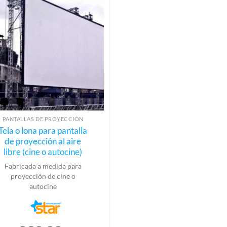
Este
PANTALLAS DE PROYECCIÓN
producto
Tela o lona para pantalla
tiene
de proyección al aire
múltiples
libre (cine o autocine)
variantes.
Fabricada a medida para
Las
proyección de cine o
opciones
autocine
se
pueden
elegir
en