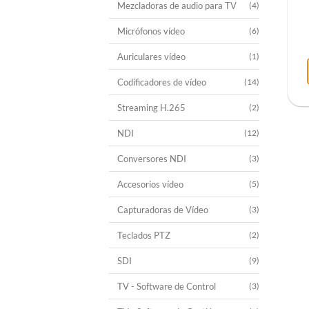
Mezcladoras de audio para TV
(4)
Micrófonos vídeo
(6)
Auriculares vídeo
(1)
Codificadores de vídeo
(14)
Streaming H.265
(2)
NDI
(12)
Conversores NDI
(3)
Accesorios vídeo
(5)
Capturadoras de Vídeo
(3)
Teclados PTZ
(2)
SDI
(9)
TV - Software de Control
(3)