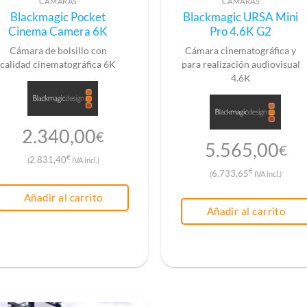
CÁMARAS
CÁMARAS
Blackmagic Pocket
Blackmagic URSA Mini
Cinema Camera 6K
Pro 4.6K G2
Cámara de bolsillo con
Cámara cinematográfica y
calidad cinematográfica 6K
para realización audiovisual
4.6K
2.340,00
€
5.565,00
€
€
2.831,40
(
IVA incl.)
€
6.733,65
(
IVA incl.)
Añadir al carrito
Añadir al carrito