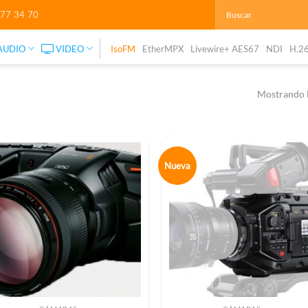
277 34 70
AUDIO
VIDEO
IsoFM
EtherMPX
Livewire+ AES67
NDI
H.2
Mostrando l
Nueva