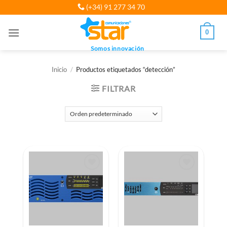
Saltar
(+34) 91 277 34 70
al
contenido
0
Somos innovación
Inicio
/
Productos etiquetados “detección”
FILTRAR