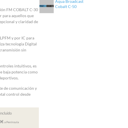
Aqua Broadcast
Cobalt C-50
usión FM COBALT C-30
r para aquellos que
epcional y claridad de
 LPFM y por IC para
iza tecnología Digital
transmisión sin
troles intuitivos, es
de baja potencia como
 deportivos.
te de comunicación y
otal control desde
incluido
00€
a Península