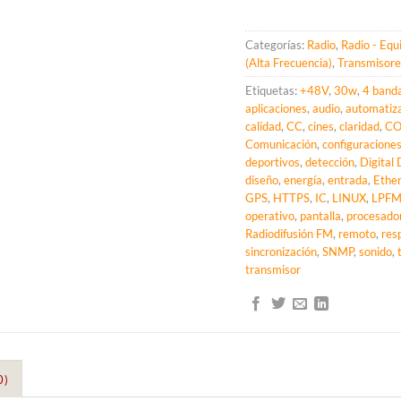
Categorías:
Radio
,
Radio - Equ
(Alta Frecuencia)
,
Transmisore
Etiquetas:
+48V
,
30w
,
4 band
aplicaciones
,
audio
,
automatiz
calidad
,
CC
,
cines
,
claridad
,
CO
Comunicación
,
configuracione
deportivos
,
detección
,
Digital 
diseño
,
energía
,
entrada
,
Ethe
GPS
,
HTTPS
,
IC
,
LINUX
,
LPF
operativo
,
pantalla
,
procesado
Radiodifusión FM
,
remoto
,
res
sincronización
,
SNMP
,
sonido
,
transmisor
0)