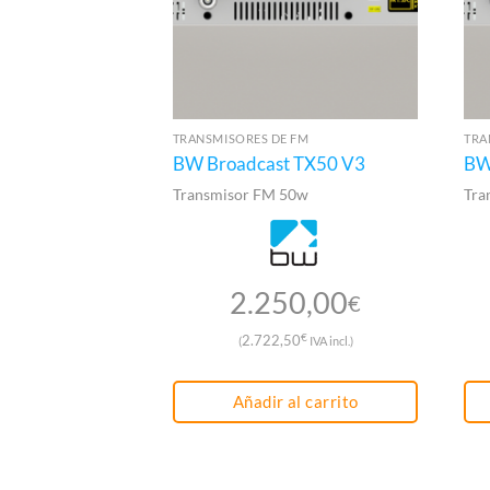
TRANSMISORES DE FM
TRA
BW Broadcast TX50 V3
BW
Transmisor FM 50w
Tra
2.250,00
€
€
2.722,50
(
IVA incl.)
Añadir al carrito