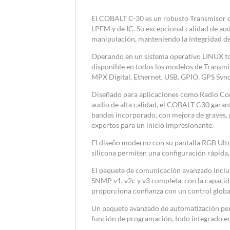
El COBALT C-30 es un robusto Transmisor d
LPFM y de IC. Su excepcional calidad de aud
manipulación, manteniendo la integridad de
Operando en un sistema operativo LINUX to
disponible en todos los modelos de Transm
MPX Digital, Ethernet, USB, GPIO, GPS Syn
Diseñado para aplicaciones como Radio Com
audio de alta calidad, el COBALT C30 garan
bandas incorporado, con mejora de graves,
expertos para un inicio impresionante.
El diseño moderno con su pantalla RGB Ultra
silicona permiten una configuración rápida,
El paquete de comunicación avanzado incluye
SNMP v1, v2c y v3 completa, con la capacid
proporciona confianza con un control globa
Un paquete avanzado de automatización per
función de programación, todo integrado en