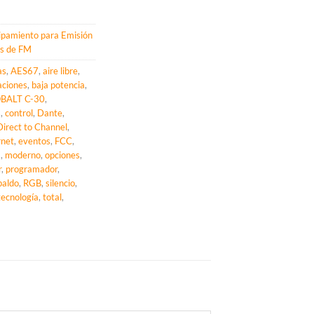
ipamiento para Emisión
s de FM
as
,
AES67
,
aire libre
,
aciones
,
baja potencia
,
BALT C-30
,
s
,
control
,
Dante
,
Direct to Channel
,
rnet
,
eventos
,
FCC
,
M
,
moderno
,
opciones
,
r
,
programador
,
paldo
,
RGB
,
silencio
,
tecnología
,
total
,