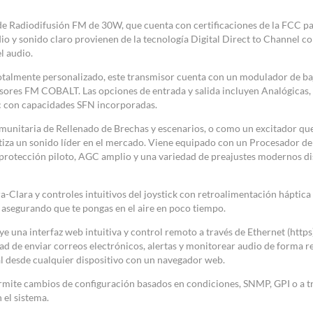
e Radiodifusión FM de 30W, que cuenta con certificaciones de la FCC pa
io y sonido claro provienen de la tecnología Digital Direct to Channel 
l audio.
talmente personalizado, este transmisor cuenta con un modulador de baj
isores FM COBALT. Las opciones de entrada y salida incluyen Analógicas
c con capacidades SFN incorporadas.
unitaria de Rellenado de Brechas y escenarios, o como un excitador qu
tiza un sonido líder en el mercado. Viene equipado con un Procesador de
 protección piloto, AGC amplio y una variedad de preajustes modernos d
-Clara y controles intuitivos del joystick con retroalimentación háptica
 asegurando que te pongas en el aire en poco tiempo.
 una interfaz web intuitiva y control remoto a través de Ethernet (https)
ad de enviar correos electrónicos, alertas y monitorear audio de forma r
l desde cualquier dispositivo con un navegador web.
mite cambios de configuración basados en condiciones, SNMP, GPI o a tr
 el sistema.