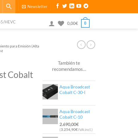
Newsletter
65/HEVC
0
0,00
€
iento para Emisión (Alta
FM
También te
recomendamos…
t Cobalt
Aqua Broadcast
Cobalt C-30-I
Aqua Broadcast
Cobalt C-10
2.690,00
€
(
3.254,90
€
IVA incl.)