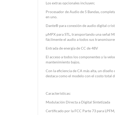
Los extras opcionales incluyen;
Procesador de Audio de 5 Bandas, completam
en uno.
Dante® para conexión de audio digital cris
µMPX para STL, transportando una señal MP
fácilmente el audio a todos sus transmisor
Entrada de energía de CC de 48V
El acceso a todos los componentes y la velo
mantenimiento bajos.
Con la eficiencia de CA más alta, un diseñ
destaca como el modelo con el costo total d
Características:
Modulación Directa a Digital Sintetizada
Certificado por la FCC Parte 73 para LPFM,