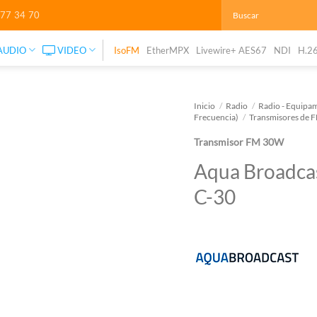
277 34 70
AUDIO
VIDEO
IsoFM
EtherMPX
Livewire+ AES67
NDI
H.2
Inicio
/
Radio
/
Radio - Equipam
Frecuencia)
/
Transmisores de 
Transmisor FM 30W
Aqua Broadcas
C-30