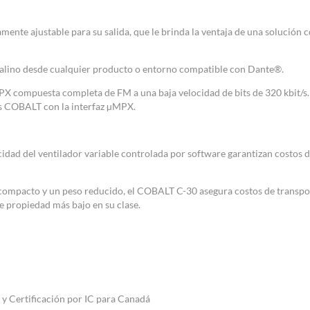
ente ajustable para su salida, que le brinda la ventaja de una solución 
talino desde cualquier producto o entorno compatible con Dante®.
X compuesta completa de FM a una baja velocidad de bits de 320 kbit/s.
es COBALT con la interfaz µMPX.
cidad del ventilador variable controlada por software garantizan costos 
o compacto y un peso reducido, el COBALT C-30 asegura costos de transpor
e propiedad más bajo en su clase.
 y Certificación por IC para Canadá