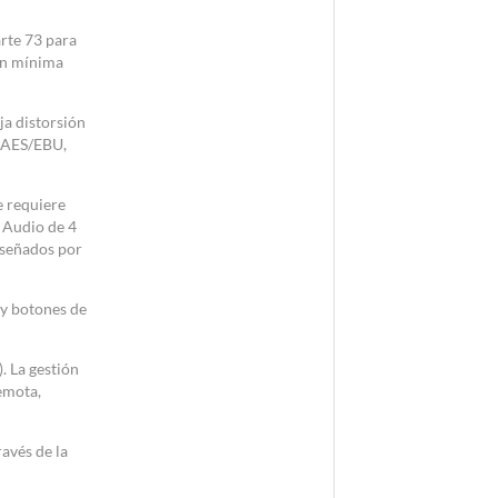
rte 73 para
con mínima
a distorsión
, AES/EBU,
e requiere
 Audio de 4
iseñados por
 y botones de
. La gestión
emota,
avés de la