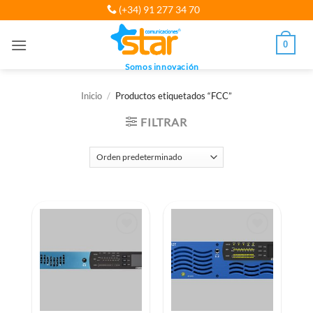
Saltar
(+34) 91 277 34 70
al
contenido
0
Somos innovación
Inicio
/
Productos etiquetados “FCC”
FILTRAR