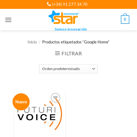
Saltar
(+34) 91 277 34 70
al
contenido
0
Somos innovación
Inicio
/
Productos etiquetados “Google Home”
FILTRAR
Nuevo