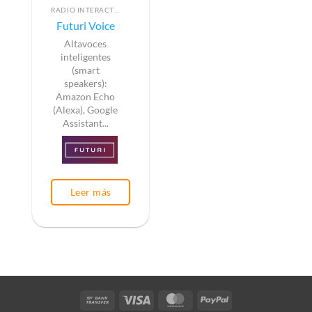
RADIO INTERACTIVA
Futuri Voice
Altavoces
inteligentes
(smart
speakers):
Amazon Echo
(Alexa), Google
Assistant...
Leer más
Bank
Visa
MasterCard
PayPal