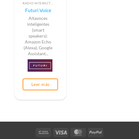
RADIO INTERACTIVA
Futuri Voice
Altavoces
inteligentes
(smart
speakers):
Amazon Echo
(Alexa), Google
Assistant...
Leer más
Bank
Visa
MasterCard
PayPal
Transfer