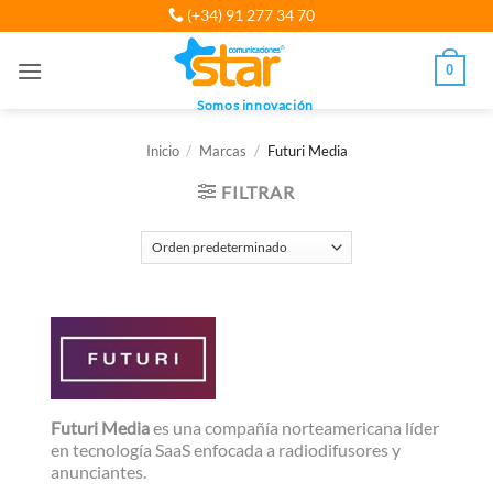
Saltar
(+34) 91 277 34 70
al
contenido
0
Somos innovación
Inicio
/
Marcas
/
Futuri Media
FILTRAR
Futuri Media
es una compañía norteamericana líder
en tecnología SaaS enfocada a radiodifusores y
anunciantes.