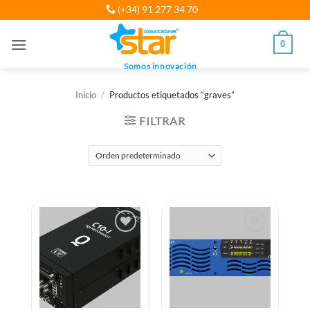
Saltar
(+34) 91 277 34 70
al
contenido
0
Somos innovación
Inicio
/
Productos etiquetados “graves”
FILTRAR