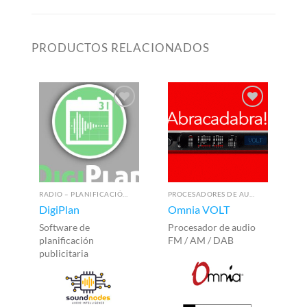
PRODUCTOS RELACIONADOS
RADIO – PLANIFICACIÓN PUBLICITARIA
PROCESADORES DE AUDIO
DigiPlan
Omnia VOLT
B
D
Software de
Procesador de audio
planificación
FM / AM / DAB
Pr
publicitaria
pa