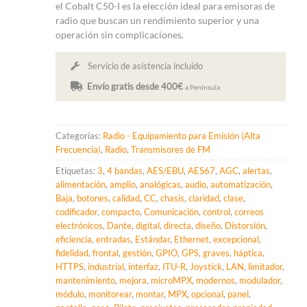
el Cobalt C50-I es la elección ideal para emisoras de
radio que buscan un rendimiento superior y una
operación sin complicaciones.
Servicio de asistencia incluido
Envío gratis desde 400€
a Península
Categorías:
Radio - Equipamiento para Emisión (Alta
Frecuencia)
,
Radio
,
Transmisores de FM
Etiquetas:
3
,
4 bandas
,
AES/EBU
,
AES67
,
AGC
,
alertas
,
alimentación
,
amplio
,
analógicas
,
audio
,
automatización
,
Baja
,
botones
,
calidad
,
CC
,
chasis
,
claridad
,
clase
,
codificador
,
compacto
,
Comunicación
,
control
,
correos
electrónicos
,
Dante
,
digital
,
directa
,
diseño
,
Distorsión
,
eficiencia
,
entradas
,
Estándar
,
Ethernet
,
excepcional
,
fidelidad
,
frontal
,
gestión
,
GPIO
,
GPS
,
graves
,
háptica
,
HTTPS
,
industrial
,
interfaz
,
ITU-R
,
Joystick
,
LAN
,
limitador
,
mantenimiento
,
mejora
,
microMPX
,
modernos
,
modulador
,
módulo
,
monitorear
,
montar
,
MPX
,
opcional
,
panel
,