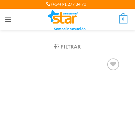
Saltar
(+34) 91 277 34 70
al
contenido
0
Somos innovación
FILTRAR