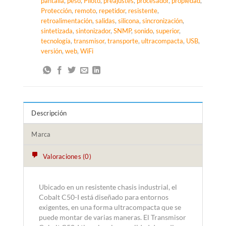
pantalla
,
peso
,
Piloto
,
preajustes
,
procesador
,
propiedad
,
Protección
,
remoto
,
repetidor
,
resistente
,
retroalimentación
,
salidas
,
silicona
,
sincronización
,
sintetizada
,
sintonizador
,
SNMP
,
sonido
,
superior
,
tecnología
,
transmisor
,
transporte
,
ultracompacta
,
USB
,
versión
,
web
,
WiFi
Descripción
Marca
Valoraciones (0)
Ubicado en un resistente chasis industrial, el
Cobalt C50-I está diseñado para entornos
exigentes, en una forma ultracompacta que se
puede montar de varias maneras. El Transmisor