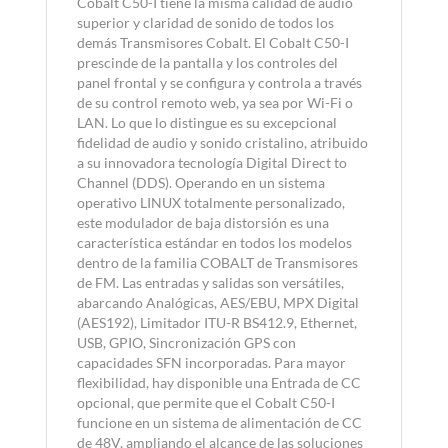
Cobalt C50-I tiene la misma calidad de audio
superior y claridad de sonido de todos los
demás Transmisores Cobalt. El Cobalt C50-I
prescinde de la pantalla y los controles del
panel frontal y se configura y controla a través
de su control remoto web, ya sea por Wi-Fi o
LAN. Lo que lo distingue es su excepcional
fidelidad de audio y sonido cristalino, atribuido
a su innovadora tecnología Digital Direct to
Channel (DDS). Operando en un sistema
operativo LINUX totalmente personalizado,
este modulador de baja distorsión es una
característica estándar en todos los modelos
dentro de la familia COBALT de Transmisores
de FM. Las entradas y salidas son versátiles,
abarcando Analógicas, AES/EBU, MPX Digital
(AES192), Limitador ITU-R BS412.9, Ethernet,
USB, GPIO, Sincronización GPS con
capacidades SFN incorporadas. Para mayor
flexibilidad, hay disponible una Entrada de CC
opcional, que permite que el Cobalt C50-I
funcione en un sistema de alimentación de CC
de 48V, ampliando el alcance de las soluciones