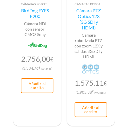
CÁMARAS ROBOTIZADAS PTZ
CÁMARAS ROBOTIZADAS PTZ
BirdDog EYES
Cámara PTZ
P200
Optics 12X
(3G SDI y
Cámara NDI
HDMI)
con sensor
CMOS Sony
Cámara
robotizada PTZ
con zoom 12X y
salidas 3G SDI y
HDMI
2.756,00
€
€
3.334,76
(
IVA incl.)
1.575,11
€
Añadir al
carrito
€
1.905,88
(
IVA incl.)
Añadir al
carrito