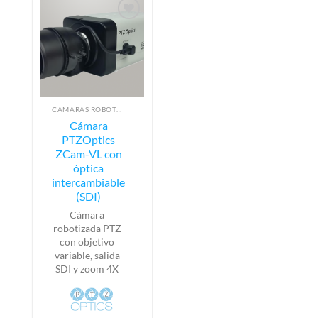
CÁMARAS ROBOTIZADAS PTZ
Cámara
PTZOptics
ZCam-VL con
óptica
intercambiable
(SDI)
Cámara
robotizada PTZ
con objetivo
variable, salida
SDI y zoom 4X