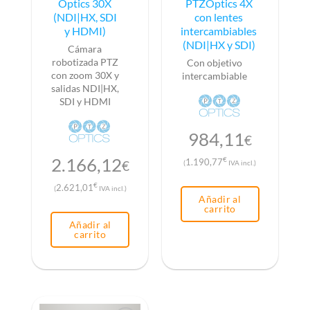
Optics 30X
PTZOptics 4X
(NDI|HX, SDI
con lentes
y HDMI)
intercambiables
(NDI|HX y SDI)
Cámara
robotizada PTZ
Con objetivo
con zoom 30X y
intercambiable
salidas NDI|HX,
SDI y HDMI
984,11
€
2.166,12
€
1.190,77
€
(
IVA incl.)
€
2.621,01
(
IVA incl.)
Añadir al
carrito
Añadir al
carrito