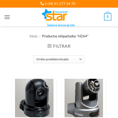
Saltar
(+34) 91 277 34 70
al
contenido
0
Somos innovación
Inicio
/
Productos etiquetados “H264”
FILTRAR