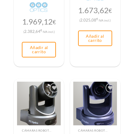
1.673,62
€
1.969,12
€
2.025,08
€
(
IVA incl.)
€
2.382,64
(
IVA incl.)
Añadir al
carrito
Añadir al
carrito
CÁMARAS ROBOTIZADAS PTZ
CÁMARAS ROBOTIZADAS PTZ