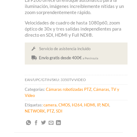
iluminación, imágenes increíblemente nítidas y un
zoom sorprendentemente rápido.
Velocidades de cuadro de hasta 1080p60, zoom
óptico de 30x y tres salidas independientes para
directo en SDI, HDMI y Full NDI®.
Servicio de asistencia incluido
Envío gratis desde 400€
a Península
EAN/UPC/GTIN/SKU:
3350TV-VIDEO
Categorías:
Cámaras robotizadas PTZ
,
Cámaras
,
TV y
Vídeo
Etiquetas:
camera
,
CMOS
,
H264
,
HDMI
,
IP
,
NDI
,
NETWORK
,
PTZ
,
SDI