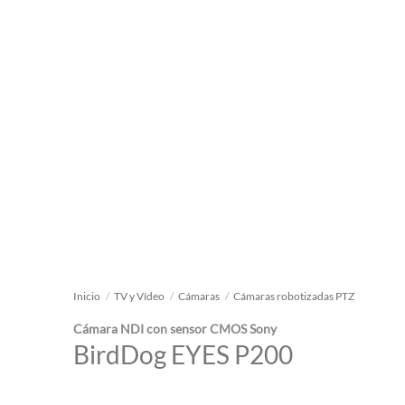
Inicio
/
TV y Vídeo
/
Cámaras
/
Cámaras robotizadas PTZ
Cámara NDI con sensor CMOS Sony
BirdDog EYES P200