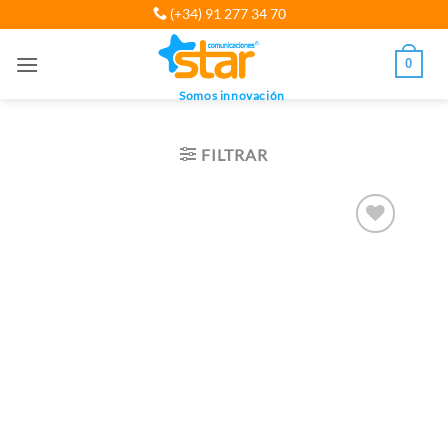
Saltar
(+34) 91 277 34 70
al
contenido
0
Somos innovación
FILTRAR