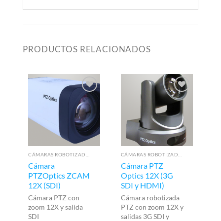
PRODUCTOS RELACIONADOS
CÁMARAS ROBOTIZADAS PTZ
CÁMARAS ROBOTIZADAS PTZ
CO
Cámara
Cámara PTZ
Bi
PTZOptics ZCAM
Optics 12X (3G
N
12X (SDI)
SDI y HDMI)
Co
SD
Cámara PTZ con
Cámara robotizada
zoom 12X y salida
PTZ con zoom 12X y
SDI
salidas 3G SDI y