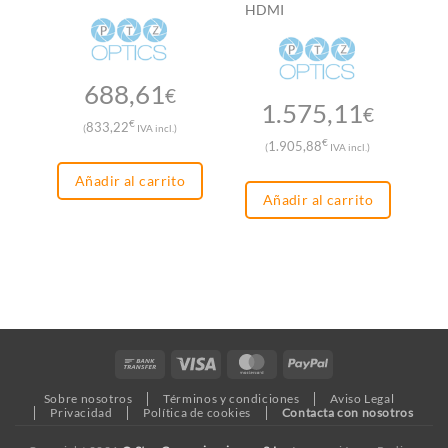
HDMI
688,61
€
1.575,11
€
€
833,22
(
IVA incl.)
€
1.905,88
(
IVA incl.)
Añadir al carrito
Añadir al carrito
Bank
Visa
MasterCard
PayPal
Transfer
Sobre nosotros
Términos y condiciones
Aviso Legal
Privacidad
Política de cookies
Contacta con nosotros