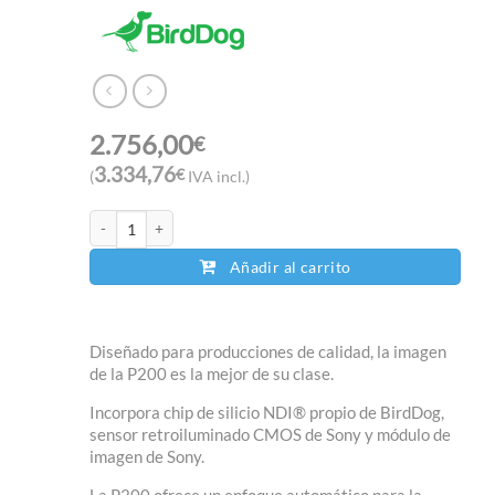
2.756,00
€
3.334,76
€
(
IVA incl.)
BirdDog EYES P200 cantidad
Añadir al carrito
Diseñado para producciones de calidad, la imagen
de la P200 es la mejor de su clase.
Incorpora chip de silicio NDI® propio de BirdDog,
sensor retroiluminado CMOS de Sony y módulo de
imagen de Sony.
La P200 ofrece un enfoque automático para la