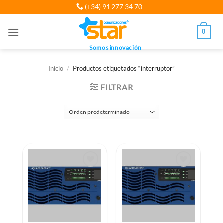
Saltar
(+34) 91 277 34 70
al
contenido
0
Somos innovación
Inicio
/
Productos etiquetados “interruptor”
FILTRAR