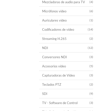
Mezcladoras de audio para TV
(4)
Micrófonos vídeo
(6)
Auriculares vídeo
(1)
Codificadores de vídeo
(14)
Streaming H.265
(2)
NDI
(12)
Conversores NDI
(3)
Accesorios vídeo
(5)
Capturadoras de Vídeo
(3)
Teclados PTZ
(2)
SDI
(9)
TV - Software de Control
(3)