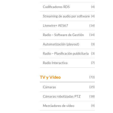
Codificadores RDS
(4)
Streaming de audio por software
(4)
Livewire+ AES67
(16)
Radio – Software de Gestión
(14)
Automatización (playout)
(3)
Radio – Planificación publicitaria
(3)
Radio Interactiva
(7)
TV y Vídeo
(72)
Cámaras
(25)
Cámaras robotizadas PTZ
(18)
Mezcladores de vídeo
(9)