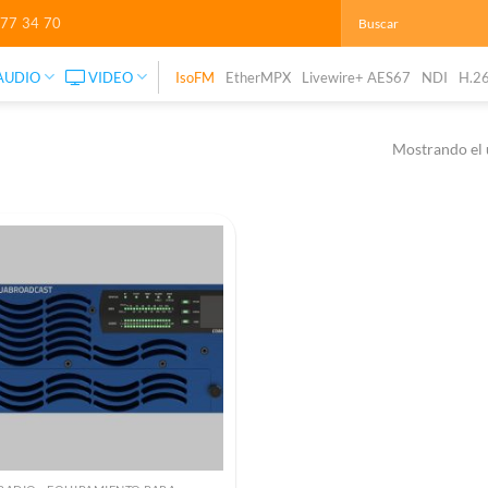
277 34 70
AUDIO
VIDEO
IsoFM
EtherMPX
Livewire+ AES67
NDI
H.2
Mostrando el 