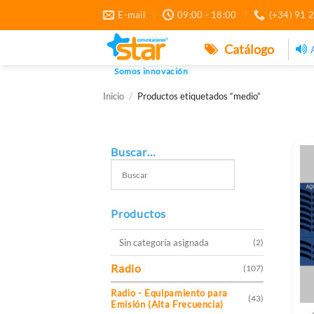
Saltar
E-mail
09:00 - 18:00
(+34) 91 
al
contenido
Catálogo
Somos innovación
Inicio
/
Productos etiquetados “medio”
Buscar…
Productos
Sin categoría asignada
(2)
Radio
(107)
Radio - Equipamiento para
(43)
Emisión (Alta Frecuencia)