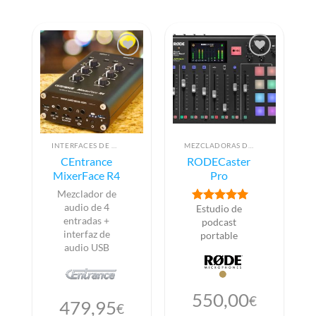
INTERFACES DE AUDIO
MEZCLADORAS DE AUDIO PARA RADIO
CEntrance
RODECaster
MixerFace R4
Pro
Mezclador de
audio de 4
Estudio de
Valorado con
entradas +
5
de 5
podcast
interfaz de
portable
audio USB
550,00
€
479,95
€