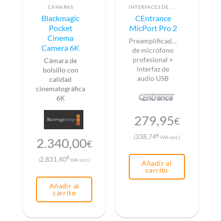
CÁMARAS
INTERFACES DE AUDIO
Blackmagic
CEntrance
Pocket
MicPort Pro 2
Cinema
Preamplificador
Camera 6K
de micrófono
profesional +
Cámara de
interfaz de
bolsillo con
audio USB
calidad
cinematográfica
6K
279,95
€
€
338,74
(
IVA incl.)
2.340,00
€
€
2.831,40
(
IVA incl.)
Añadir al
carrito
Añadir al
carrito