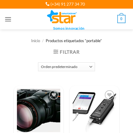
Saltar
(+34) 91 277 34 70
al
contenido
0
Somos innovación
Inicio
/
Productos etiquetados “portable”
FILTRAR