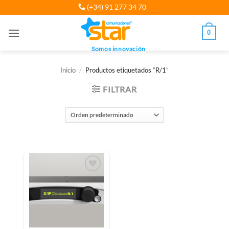
Saltar
(+34) 91 277 34 70
al
contenido
0
Somos innovación
Inicio
/
Productos etiquetados “R/1”
FILTRAR