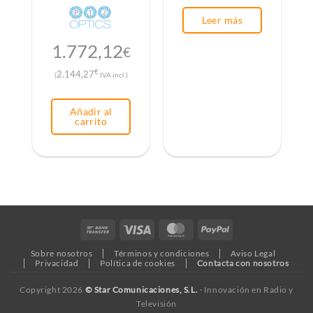
Leer más
1.772,12
€
€
2.144,27
(
IVA incl.)
Añadir al
carrito
Bank
Visa
MasterCard
PayPal
Transfer
Sobre nosotros
Términos y condiciones
Aviso Legal
Privacidad
Política de cookies
Contacta con nosotros
Copyright 2026
© Star Comunicaciones, S.L.
· Innovación en Radio y
Televisión