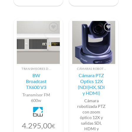
TRANSMISORES DE FM
CÁMARAS ROBOTIZADAS PTZ
BW
Cámara PTZ
Broadcast
Optics 12X
TX600 V3
(NDI|HX, SDI
y HDMI)
Transmisor FM
600w
Cámara
robotizada PTZ
con zoom
óptico 12X y
salidas SDI,
4.295,00
€
HDMI y