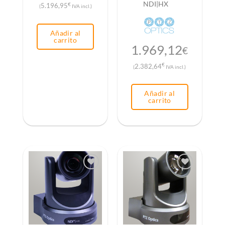
NDI|HX
€
5.196,95
(
IVA incl.)
Añadir al
carrito
1.969,12
€
€
2.382,64
(
IVA incl.)
Añadir al
carrito