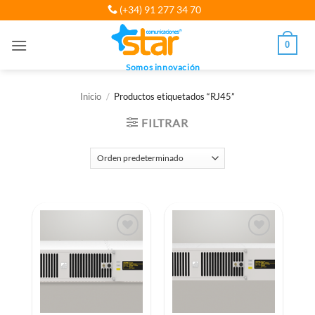
Saltar
(+34) 91 277 34 70
al
contenido
0
Somos innovación
Inicio
/
Productos etiquetados “RJ45”
FILTRAR