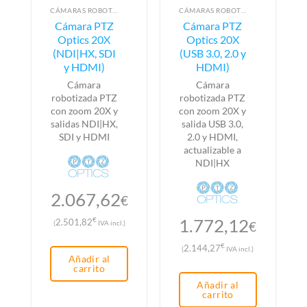
CÁMARAS ROBOTIZADAS PTZ
CÁMARAS ROBOTIZADAS PTZ
Cámara PTZ
Cámara PTZ
Optics 20X
Optics 20X
(NDI|HX, SDI
(USB 3.0, 2.0 y
y HDMI)
HDMI)
Cámara
Cámara
robotizada PTZ
robotizada PTZ
con zoom 20X y
con zoom 20X y
salidas NDI|HX,
salida USB 3.0,
SDI y HDMI
2.0 y HDMI,
actualizable a
NDI|HX
2.067,62
€
1.772,12
€
2.501,82
(
IVA incl.)
€
€
2.144,27
(
IVA incl.)
Añadir al
carrito
Añadir al
carrito