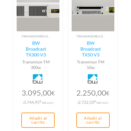
TRANSMISORES DE FM
TRANSMISORES DE FM
BW
BW
Broadcast
Broadcast
TX300 V3
TX50 V3
Transmisor FM
Transmisor FM
300w
50w
3.095,00
2.250,00
€
€
€
€
3.744,95
2.722,50
(
IVA incl.)
(
IVA incl.)
Añadir al
Añadir al
carrito
carrito