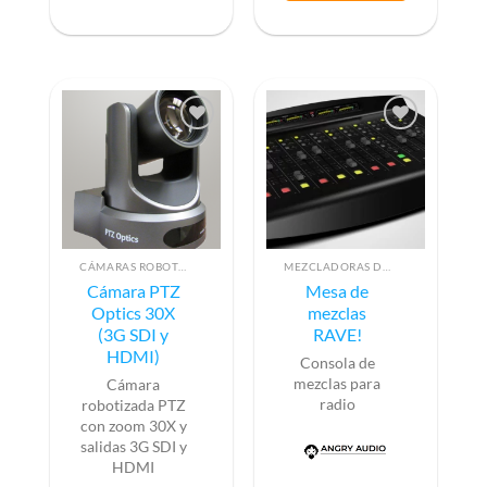
CÁMARAS ROBOTIZADAS PTZ
MEZCLADORAS DE AUDIO PARA RADIO
Cámara PTZ
Mesa de
Optics 30X
mezclas
(3G SDI y
RAVE!
HDMI)
Consola de
mezclas para
Cámara
radio
robotizada PTZ
con zoom 30X y
salidas 3G SDI y
HDMI