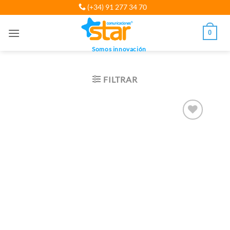
Saltar
(+34) 91 277 34 70
al
contenido
0
Somos innovación
FILTRAR