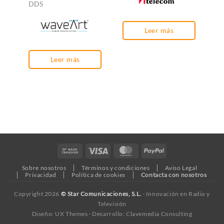
DDS
Leer más
Leer más
Bank
Visa
MasterCard
PayPal
Transfer
Sobre nosotros
Términos y condiciones
Aviso Legal
Privacidad
Política de cookies
Contacta con nosotros
Copyright 2026
© Star Comunicaciones, S.L.
· Innovación en Radio y
Televisión
Diseño: UX Themes · Desarrollo: Clavemedia Consulting