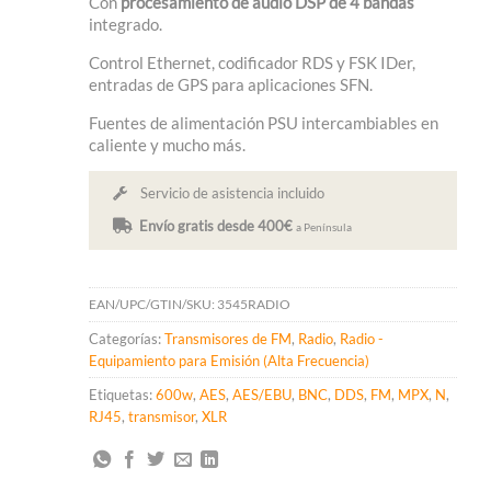
Con
procesamiento de audio DSP de 4 bandas
integrado.
Control Ethernet, codificador RDS y FSK IDer,
entradas de GPS para aplicaciones SFN.
Fuentes de alimentación PSU intercambiables en
caliente y mucho más.
Servicio de asistencia incluido
Envío gratis desde 400€
a Península
EAN/UPC/GTIN/SKU:
3545RADIO
Categorías:
Transmisores de FM
,
Radio
,
Radio -
Equipamiento para Emisión (Alta Frecuencia)
Etiquetas:
600w
,
AES
,
AES/EBU
,
BNC
,
DDS
,
FM
,
MPX
,
N
,
RJ45
,
transmisor
,
XLR