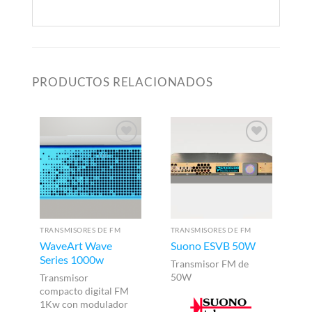
PRODUCTOS RELACIONADOS
TRANSMISORES DE FM
TRANSMISORES DE FM
WaveArt Wave
Suono ESVB 50W
Me
Series 1000w
R
Transmisor FM de
50W
Transmisor
Me
compacto digital FM
1Kw con modulador