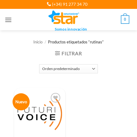
Saltar
(+34) 91 277 34 70
al
contenido
0
Somos innovación
Inicio
/
Productos etiquetados “rutinas”
FILTRAR
Nuevo