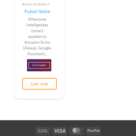
RADIO INTERACTIVA
Futuri Voice
Altavoces
inteligentes
(smart
speakers):
Amazon Echo
(Alexa), Google
Assistant...
Leer más
Bank
Visa
MasterCard
PayPal