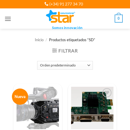
Saltar
(+34) 91 277 34 70
al
contenido
0
Somos innovación
Inicio
/
Productos etiquetados “SD”
FILTRAR
Nueva