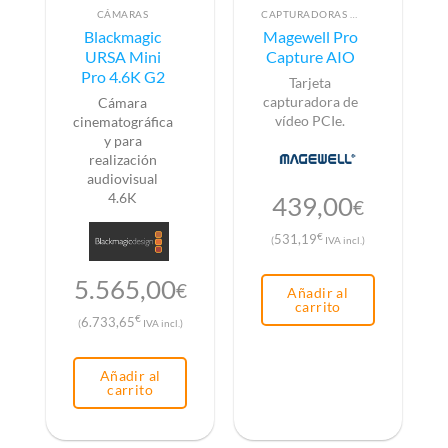
CÁMARAS
CAPTURADORAS DE VÍDEO
Blackmagic
Magewell Pro
URSA Mini
Capture AIO
Pro 4.6K G2
Tarjeta
capturadora de
Cámara
vídeo PCIe.
cinematográfica
y para
realización
audiovisual
4.6K
439,00
€
€
531,19
(
IVA incl.)
5.565,00
€
Añadir al
carrito
€
6.733,65
(
IVA incl.)
Añadir al
carrito