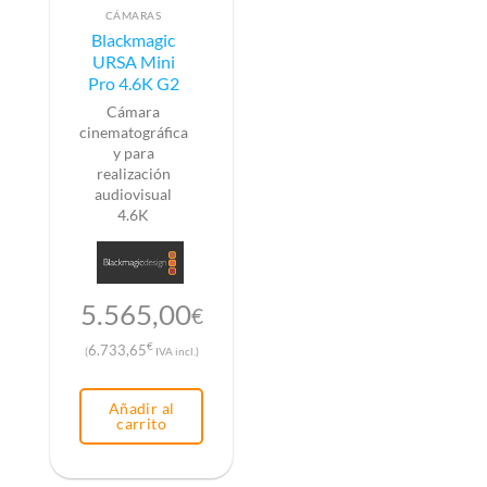
CÁMARAS
Blackmagic
URSA Mini
Pro 4.6K G2
Cámara
cinematográfica
y para
realización
audiovisual
4.6K
5.565,00
€
€
6.733,65
(
IVA incl.)
Añadir al
carrito