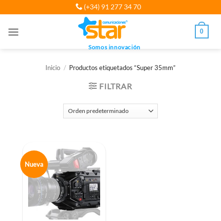
Saltar
(+34) 91 277 34 70
al
contenido
0
Somos innovación
Inicio
/
Productos etiquetados “Super 35mm”
FILTRAR
Nueva