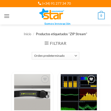
Saltar
(+34) 91 277 34 70
al
contenido
0
Somos innovación
Inicio
/
Productos etiquetados “ZIP Stream”
FILTRAR