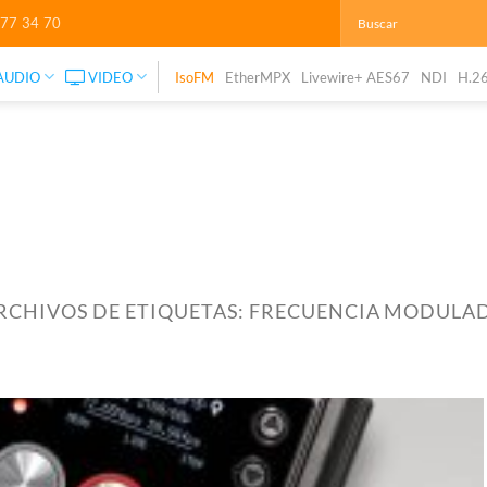
277 34 70
AUDIO
VIDEO
IsoFM
EtherMPX
Livewire+ AES67
NDI
H.2
RCHIVOS DE ETIQUETAS:
FRECUENCIA MODULA