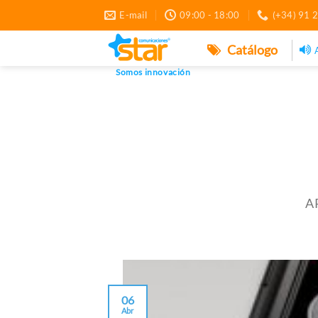
Saltar
E-mail
09:00 - 18:00
(+34) 91 
al
contenido
Catálogo
Somos innovación
A
06
Abr