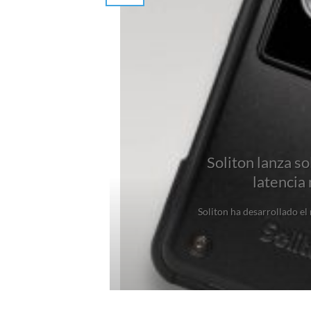
Soliton lanza so
latencia
Soliton ha desarrollado el