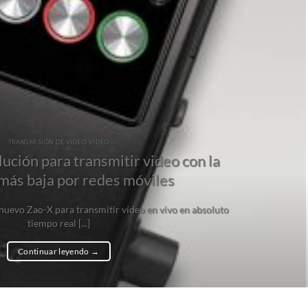
TRANSMISIÓN DE VÍDEO VÍDEO
lución para transmitir video con la
 más baja por redes móviles
 nuevo Zao-X para transmitir vídeo en vivo en absoluto
tiempo real [...]
Continuar leyendo
→