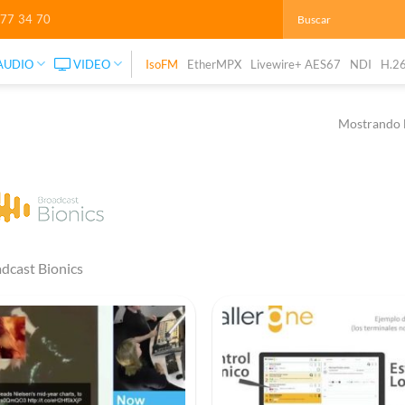
277 34 70
AUDIO
VIDEO
IsoFM
EtherMPX
Livewire+ AES67
NDI
H.2
Mostrando l
dcast Bionics