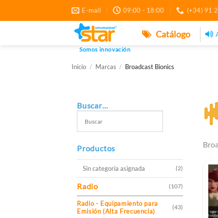
Saltar
E-mail
09:00 - 18:00
(+34) 91 
al
contenido
Catálogo
Somos innovación
Inicio
/
Marcas
/
Broadcast Bionics
Buscar…
Broa
Productos
Sin categoría asignada
(2)
Radio
(107)
Radio - Equipamiento para
(43)
Emisión (Alta Frecuencia)