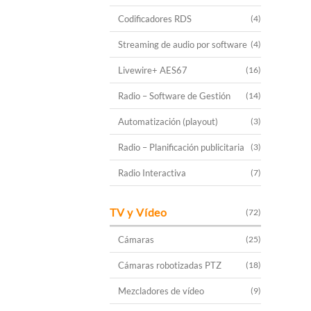
Codificadores RDS
(4)
Streaming de audio por software
(4)
Livewire+ AES67
(16)
Radio – Software de Gestión
(14)
Automatización (playout)
(3)
Radio – Planificación publicitaria
(3)
Radio Interactiva
(7)
TV y Vídeo
(72)
Cámaras
(25)
Cámaras robotizadas PTZ
(18)
Mezcladores de vídeo
(9)