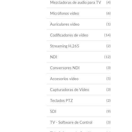
Mezcladoras de audio para TV
(4)
Micrófonos vídeo
(6)
Auriculares vídeo
(1)
Codificadores de vídeo
(14)
Streaming H.265
(2)
NDI
(12)
Conversores NDI
(3)
Accesorios vídeo
(5)
Capturadoras de Vídeo
(3)
Teclados PTZ
(2)
SDI
(9)
TV - Software de Control
(3)