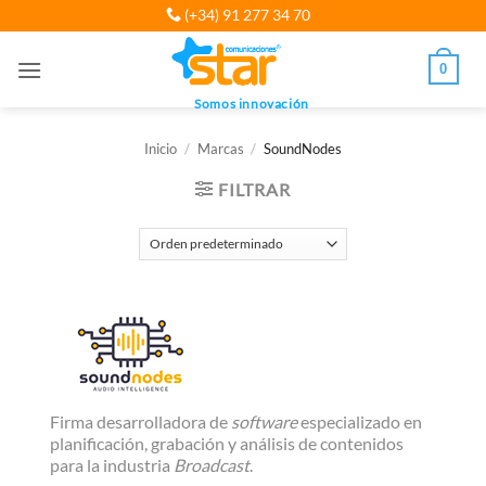
Saltar
(+34) 91 277 34 70
al
contenido
0
Somos innovación
Inicio
/
Marcas
/
SoundNodes
FILTRAR
Firma desarrolladora de
software
especializado en
planificación, grabación y análisis de contenidos
para la industria
Broadcast
.