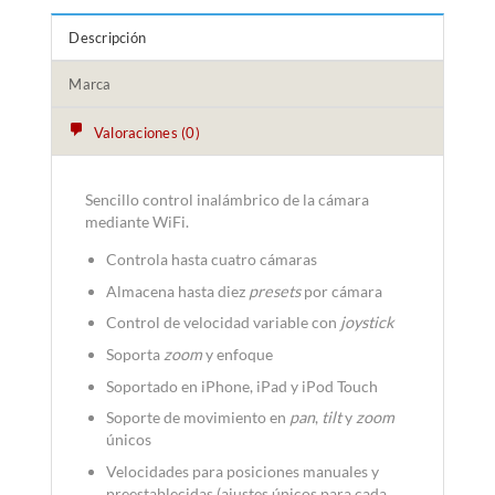
Descripción
Marca
Valoraciones (0)
Sencillo control inalámbrico de la cámara
mediante WiFi.
Controla hasta cuatro cámaras
Almacena hasta diez
presets
por cámara
Control de velocidad variable con
joystick
Soporta
zoom
y enfoque
Soportado en iPhone, iPad y iPod Touch
Soporte de movimiento en
pan
,
tilt
y
zoom
únicos
Velocidades para posiciones manuales y
preestablecidas (ajustes únicos para cada