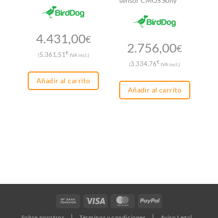
sensor CMOS Sony
Cá
PT
sa
H
4.431,00
€
2.756,00
€
€
5.361,51
(
IVA incl.)
€
3.334,76
(
IVA incl.)
Añadir al carrito
Añadir al carrito
Bank
Visa
MasterCard
PayPal
Transfer
Sobre nosotros
Términos y condiciones
Aviso Legal