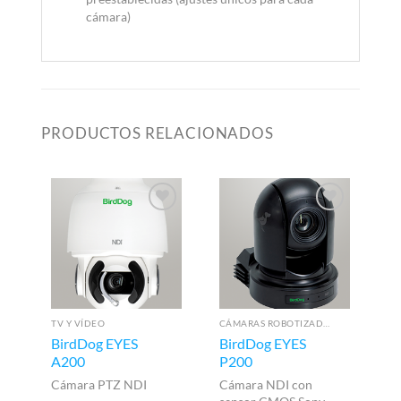
cámara)
PRODUCTOS RELACIONADOS
TV Y VÍDEO
CÁMARAS ROBOTIZADAS PTZ
BirdDog EYES
BirdDog EYES
C
A200
P200
Op
S
Cámara PTZ NDI
Cámara NDI con