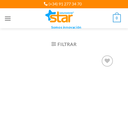
Saltar
(+34) 91 277 34 70
al
contenido
0
Somos innovación
FILTRAR